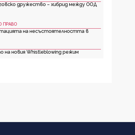
говско дружество – хибрид между ООД
О ПРАВО
нтацията на несъстоятелността в
 на новия Whistleblowing режим