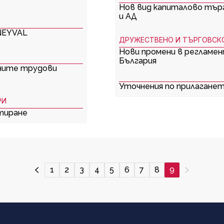
Нов вид капиталово тър
и АД
NEYVAL
ДРУЖЕСТВЕНО И ТЪРГОВСК
Нови промени в регламе
България
ените трудови
Уточнения по прилагането
РИ
тиране
1
2
3
4
5
6
7
8
9