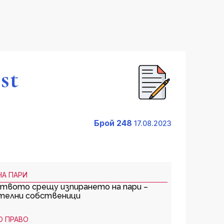
st
Брой 248
17.08.2023
НА ПАРИ
твото срещу изпирането на пари –
телни собственици
О ПРАВО