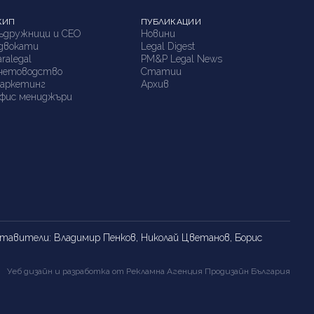
КИП
ПУБЛИКАЦИИ
ъдружници и СЕО
Новини
двокати
Legal Digest
aralegal
PM&P Legal News
четоводство
Статии
аркетинг
Архив
фис мениджъри
едставители: Владимир Пенков, Николай Цветанов, Борис
Уеб дизайн и разработка от Рекламна Агенция
Продизайн България