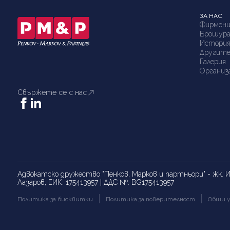
ЗА НАС
Фирмени
Брошур
Истори
Другите
Галерия
Организ
Свържете се с нас
Адвокатско дружество "Пенков, Марков и партньори" - жк. Из
Лазаров, ЕИК: 175413957 | ДДС №: BG175413957
Политика за бисквитки
Политика за поверителност
Общи у