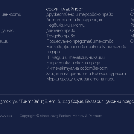
СФЕРИ НА ДЕЙНОСТ
Е
 ценности
Дружествено и търговско право
С
а
Антитръст и конкуренция
А
я
Недвижими имоти
P
 за нас
Данъчно право
С
Трудово право
М
ации
Процесуално представителство
О
Банково, финансово право и капиталови
пазари
IT, медии и телекомуникации
Енергетика и околна среда
Интелектуална собственост
Защита на данните и Киберсигурност
Мерки срещу изпирането на пари
ток, ул. "Тинтява" 13Б, ет. 6, 1113 София, България, законни пр
Copyright © since 2023 Penkov, Markov & Partners
словия