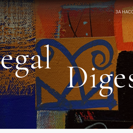
ЗА НАС
egal
Dige