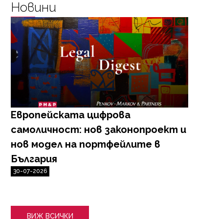
Новини
Европейската цифрова
В
самоличност: нов законопроект и
к
нов модел на портфейлите в
2
България
30-07-2026
ВИЖ ВСИЧКИ