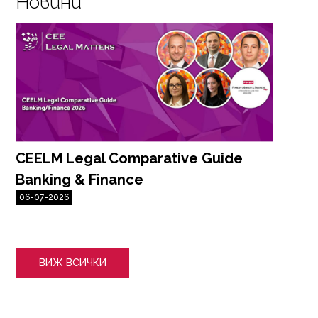
Новини
CEELM Legal Comparative Guide
Б
Banking & Finance
о
06-07-2026
3
ВИЖ ВСИЧКИ