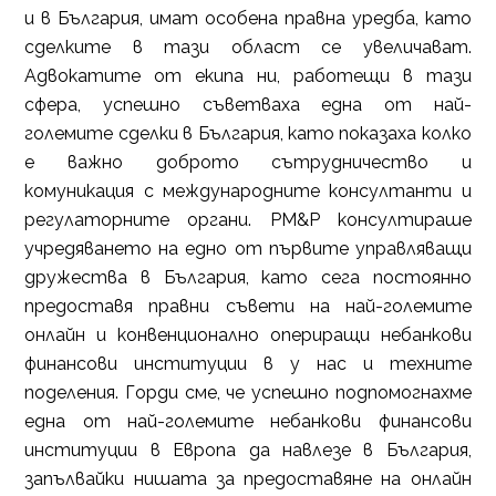
и в България, имат особена правна уредба, като
сделките в тази област се увеличават.
Адвокатите от екипа ни, работещи в тази
сфера, успешно съветваха една от най-
големите сделки в България, като показаха колко
е важно доброто сътрудничество и
комуникация с международните консултанти и
регулаторните органи. PM&P консултираше
учредяването на едно от първите управляващи
дружества в България, като сега постоянно
предоставя правни съвети на най-големите
онлайн и конвенционално опериращи небанкови
финансови институции в у нас и техните
поделения. Горди сме, че успешно подпомогнахме
една от най-големите небанкови финансови
институции в Европа да навлезе в България,
запълвайки нишата за предоставяне на онлайн