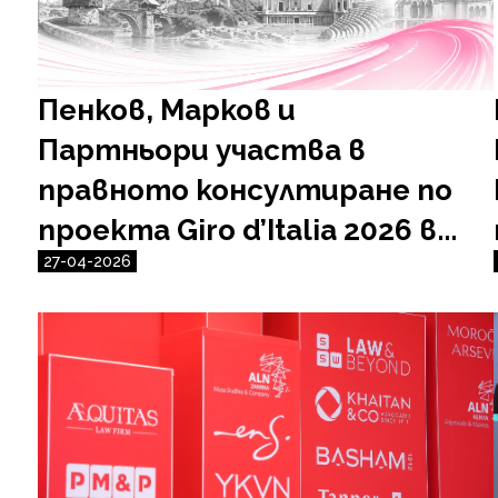
Пенков, Марков и
Партньори участва в
правното консултиране по
проекта Giro d’Italia 2026 в...
27-04-2026