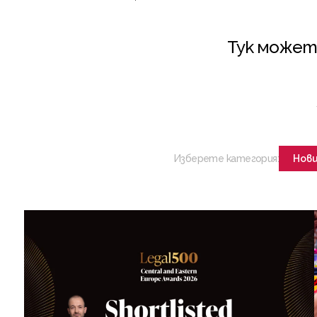
Тук может
Изберете категория:
Нов