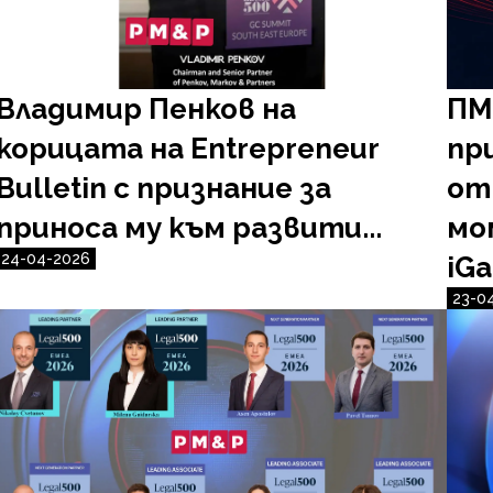
Владимир Пенков на
ПМ
корицата на Entrepreneur
пр
Bulletin с признание за
от
приносa му към развити...
мо
24-04-2026
iGa.
23-0