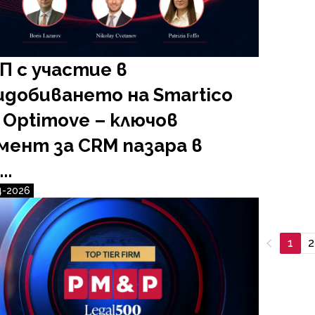
П с участие в
идобиването на Smartico
 Optimove – ключов
мент за CRM пазара в
..
4-2026
1
2