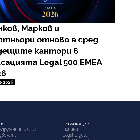
нков, Марков и
ртньори отново е сред
дещите кантори в
асацията Legal 500 EMEA
26
3-2026
КИП
ПУБЛИКАЦИИ
ъдружници и СЕО
Новини
двокати
Legal Digest