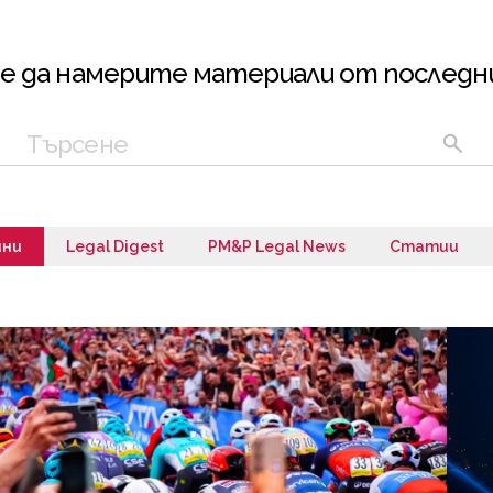
е да намерите материали от последн
ини
Legal Digest
PM&P Legal News
Статии