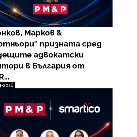
енков, Марков &
ртньори“ призната сред
дещите адвокатски
нтори в България от
...
4-2026