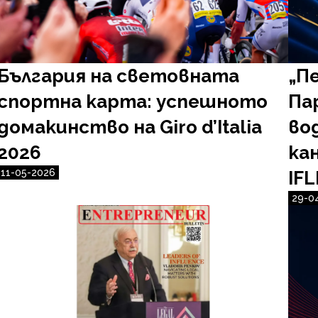
България на световната
„П
спортна карта: успешното
Па
домакинство на Giro d’Italia
во
2026
ка
11-05-2026
IFLR
29-0