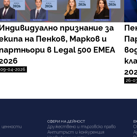
Индивидуално признание за
Пе
екипа на Пенков, Марков и
Па
партньори в Legal 500 EMEA
во
2026
кл
09-04-2026
20
26-0
СФЕРИ НА ДЕЙНОСТ
Е
 ценности
Дружествено и търговско право
С
а
Антитръст и конкуренция
А