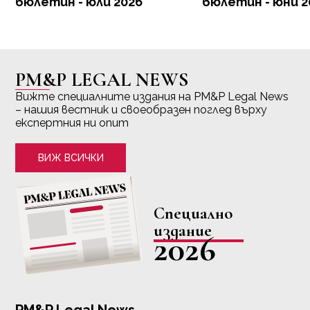
бюлетин - юли 2026
бюлетин - юни 2
PM&P LEGAL NEWS
Вижте специалните издания на PM&P Legal News
– нашия вестник и своеобразен поглед върху
експертния ни опит
ВИЖ ВСИЧКИ
Специално
издание
2026