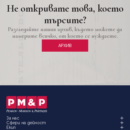
Не откривате това, което
търсите?
Разгледайте нашия архив, където можете да
намерите всичко, от което се нуждаете.
АРХИВ
За нас
Сфери на дейност
Екип