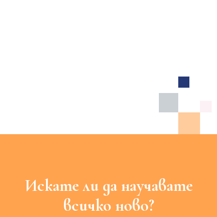
Искате ли да научавате
всичко ново?