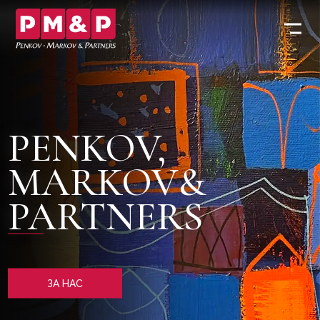
PENKOV,
MARKOV&
PARTNERS
ЗА НАС