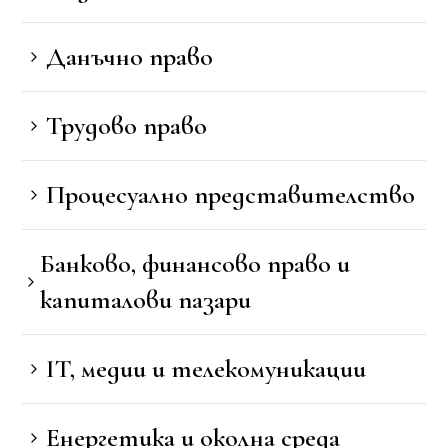
Данъчно право
Трудово право
Процесуално представителство
Банково, финансово право и
капиталови пазари
IT, медии и телекомуникации
Енергетика и околна среда