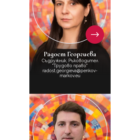
Радост Георгиева
Съдружник, Ръководител
"Трудово право"
radost.georgieva@penkov-
markov.eu