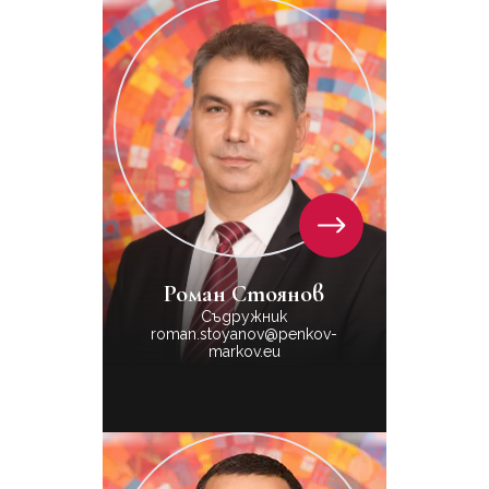
Роман Стоянов
Съдружник
roman.stoyanov@penkov-
markov.eu