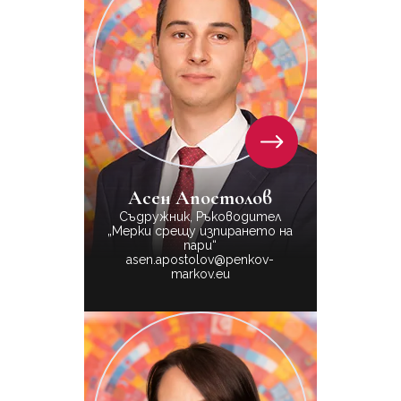
Асен Апостолов
Съдружник, Ръководител
„Мерки срещу изпирането на
пари“
asen.apostolov@penkov-
markov.eu