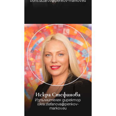
boris.lazarov@penkov-markov.eu
Искра Стефанова
Изпълнителен директор
iskra.stefanova@penkov-
markov.eu