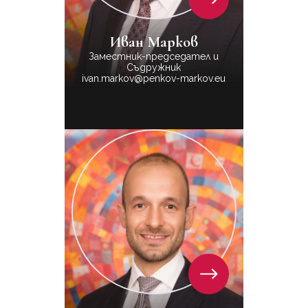
Иван Марков
Заместник-председател и
Съдружник
ivan.markov@penkov-markov.eu