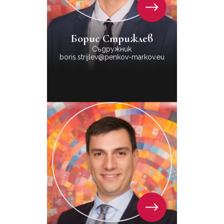
Борис Стрижлев
Съдружник
boris.strijlev@penkov-markov.eu