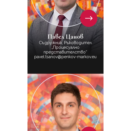
Павел Цанов
Съдружник, Ръководител
„Процесуално
представителство“
pavel.tsanov@penkov-markov.eu