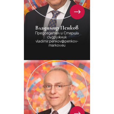
Владимир Пенков
Председател и Старши
съдружник
vladimir.penkov@penkov-
markov.eu