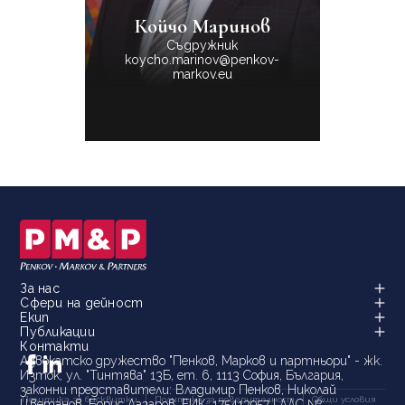
Койчо Маринов
Съдружник
koycho.marinov@penkov-
markov.eu
За нас
Сфери на дейност
Екип
Публикации
Контакти
Адвокатско дружество "Пенков, Марков и партньори" - жк.
Изток, ул. "Тинтява" 13Б, ет. 6, 1113 София, България,
законни представители: Владимир Пенков, Николай
Политика за бисквитки
Политика за поверителност
Общи условия
Цветанов, Борис Лазаров, ЕИК: 175413957 | ДДС №: