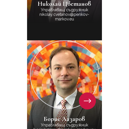
Николай Цветанов
Управляващ съдружник
nikolay.cvetanov@penkov-
markov.eu
Борис Лазаров
Управляващ съдружник