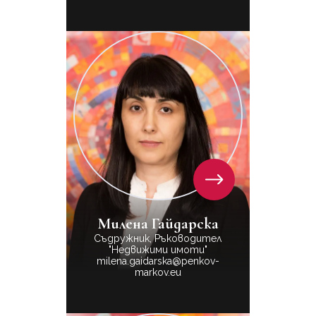
Милена Гайдарска
Съдружник, Ръководител
"Недвижими имоти"
milena.gaidarska@penkov-
markov.eu