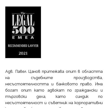
Адв. Павел Цанов притежава опит в областта
на съдебните производства,
несъстоятелността и банковото право. Има
богат опит като адвокат по граждански и
търговски дела, като синдик по
несъстоятелност и съветник на корпоративни