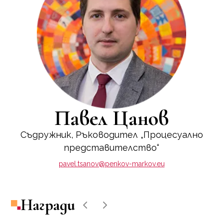
Павел Цанов
Съдружник, Ръководител „Процесуално
представителство“
pavel.tsanov@penkov-markov.eu
Награди