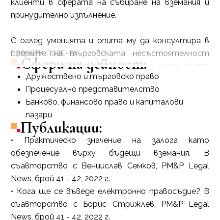
клиенти в сферата на събиране на вземания и
принудително изпълнение.
С оглед уменията и опита му да консултира в
сферите на търговската несъстоятелност
ПРОЧЕТИ ПОВЕЧЕ
Сфери на дейност:
адв. Цанов е включен в списъка на лицата, които
Дружествено и търговско право
могат да заемат длъжността синдик в
Процесуално представителство
производствата по несъстоятелност по
Банково, финансово право и капиталови
Търговския закон.
пазари
Публикации:
• Практическо значение на залога като
обезпечение върху бъдещи вземания. В
съавторство с Венцислав Семков, PM&P Legal
News, брой 41 - 42, 2022 г.
• Кога ще се въведе електронно правосъдие? В
съавторство с Борис Стрижлев, PM&P Legal
News, брой 41 - 42, 2022 г.