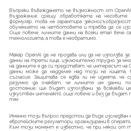
Въпреки въвеждането на възможност от
OpenAI
възражение срещу обработката на неговите 
формуляр, това не гарантира законосъобразност
обучението на чатботовете и трябва да се изсл
Още повече, личните данни на всеки етап вече с
технологията, а това е необратимо.
Макар
OpenAI
да не продава или да не използва з
данни на трети лица, изключително трудно за м
на данните е да си представят, че интересът на
данни може да надделее над този на лицата,
съгласие. Защитава се едва ли не идеята, че
разумно да очакват, че личните им данни, по
достояние, ще бъдат използвани за всякакви це
изкуствен интелект), още повече и без да бъдат
тях.
Именно този въпрос предстои да бъде изследван 
европейските регулатори, организирани в оператив
Към този момент е известно, че при някои от тя