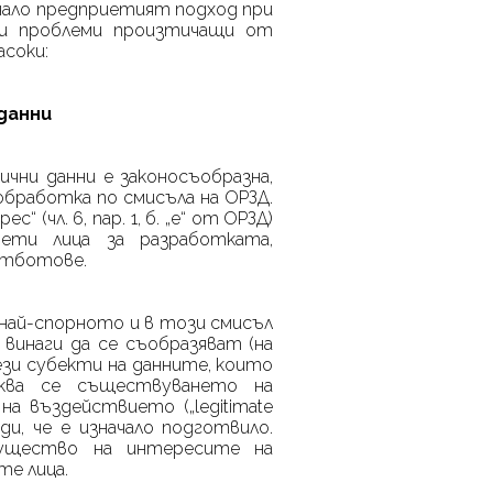
чало предприетият подход при
ни проблеми произтичащи от
асоки:
и данни
чни данни е законосъобразна,
обработка по смисъла на ОРЗД.
“ (чл. 6, пар. 1, б. „е“ от ОРЗД)
ти лица за разработката,
атботове.
 най-спорното и в този смисъл
 винаги да се съобразяват (на
зи субекти на данните, които
ква се съществуването на
на въздействието („
legiti
mate
и, че е изначало подготвило.
ущество на интересите на
те лица.