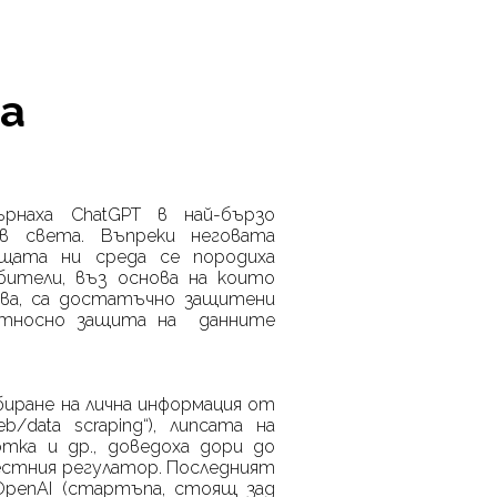
на
върнаха
ChatGPT
в най-бързо
в света. Въпреки неговата
ящата ни среда се породиха
бители, въз основа на които
ава, са достатъчно защитени
 относно защита на данните
иране на лична информация от
eb
/
data
scraping
“), липсата на
тка и др., доведоха дори до
естния регулатор. Последният
OpenAI
(
стартъпа, стоящ зад