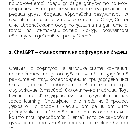
приложението) преди да бъде допуснато прилож
страната. Непосредствено след това решение на
редица други водещи европейски регулатори о
съответствието на приложението с ОРЗД. Стигна
и че Европейският борд по защита на данните с
force
)
по сътрудничество между регулатори
евентуални действия срещу
OpenAI
.
1.
ChatGPT
–
същността на
софтуера на бъдещ
ChatGPT
е софтуер на американската компания
потребителите да общуват
с ч
атбот, задейств
рамките на тази кореспонденция, при зададена инс
(т.нар. „
prompt
“) роботът е в състояние да
съдържание (отговор), включително таблици. Тоз
learning
model
”, е задействан от изкуствен интел
„
d
eep
l
earning“. Специфичен е с това, че в проц
„захранен“ с огромни масиви от данни от и
уебпубликации и блогове, информация от социални 
които той преработва („чете“),
като
се самообуч
думи се подреждат в определен контекст (изречен