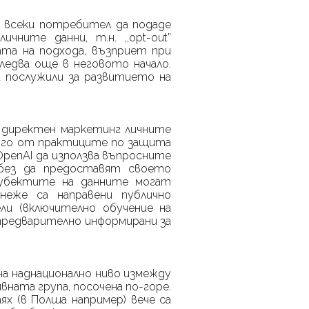
всеки потребител да подаде
личните данни, т.н.
,,
opt
-
out
”
та на подхода, възприет при
едва още в неговото начало.
а послужили за развитието на
а директен маркетинг
личните
ного от практиците по защита
OpenAI
да използва въпросните
 без да предоставят своето
 субектите на данните могат
неже са направени публично
ли (включително обучение на
 предварително информирани за
на наднационално ниво измежду
ната група, посочена по-горе.
х (в Полша например) вече са