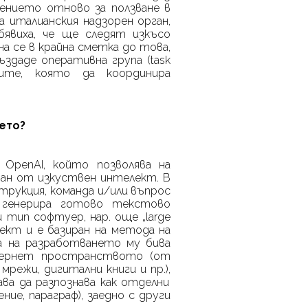
ението отново за ползване в
 италианския надзорен орган,
бявиха, че ще следят изкъсо
 се в крайна сметка до това,
ъздаде оперативна група (
task
те, която да координира
ето?
 OpenAI, който позволява на
ан от изкуствен интелект. В
трукция, команда и/или въпрос
 генерира готово текстово
и тип софтуер, нар. още „
large
ект и е базиран на метода на
еса на разработването му бива
нтернет пространството (от
мрежи, дигитални книги и пр.)
,
ава да разпознава как отделни
ие, параграф), заедно с други