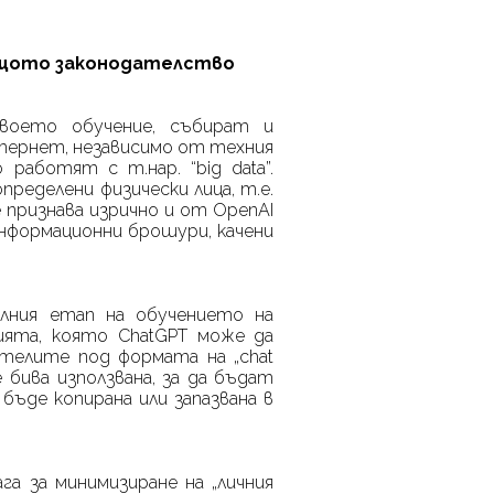
ващото законодателство
своето обучение, събират и
ернет, независимо от техния
 работят с т.нар. “
big
data
”.
ределени физически лица, т.е.
 признава изрично и от
OpenAI
нформационни брошури, качени
алния етап на обучението на
цията, която
ChatGPT
може да
ителите под формата на „
chat
е бива използвана, за да бъдат
а бъде копирана или запазвана в
ага за минимизиране на „личния