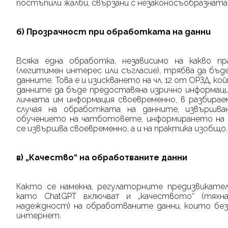
постъпили жалби, свързани с незаконосъобразната 
б) Прозрачност при обработката на данни
Всяка една обработка, независимо на какво п
(легитимен интерес или съгласие), трябва да бъд
данните. Това е и изискването на чл. 12 от ОРЗД, к
данните да бъде предоставяна изрично информац
личната им информация своевременно, в разбирае
случая на обработката на данните, извърш
обучението на чатботовете, информирането на 
се извършва своевременно, а и на практика изобщо.
в)
„Качество“
на обработваните данни
Както се намекна, регулаторните предизвикате
като
ChatGPT
включват и
„качеството“ (тях
надеждност) на обработваните данни, които б
интернет.