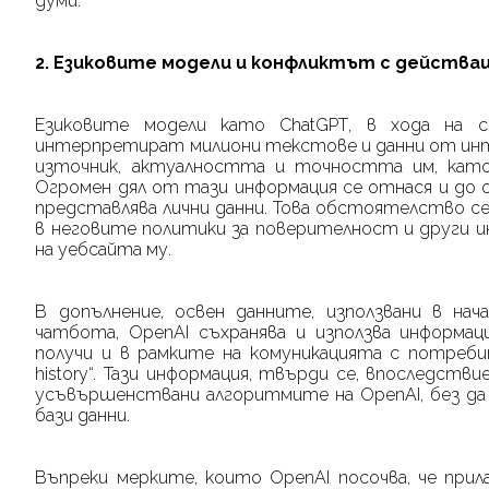
думи.
2. Езиковите модели и конфликтът с дейст
Езиковите модели като
ChatGPT
, в хода на 
интерпретират милиони текстове и данни от инт
източник, актуалността и точността им, като
Огромен дял от тази информация се отнася и до оп
представлява лични данни. Това обстоятелство се
в неговите политики за поверителност и други и
на уебсайта му.
В допълнение, освен данните, използвани в нач
чатбота,
OpenAI
съхранява и използва информа
получи и в рамките на комуникацията с потреб
history
“. Тази информация, твърди се, впоследстви
усъвършенствани алгоритмите на
OpenAI
, без д
бази данни.
Въпреки мерките, които
OpenAI
посочва, че прил