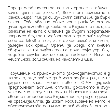
Поради особеностите на самия процес на обучен
лични данни се „свалят“, всеки от големите 
„халюцинира“, т.е. да си измислят факти или да бъ
факти. Това явление обаче крие рискове от г
законодателство, доколкото е възможно при изиск
рамките на чата с
ChatGPT
да бъдат представени
например без то предварително да е публикувал
себе си. Такъв е и случаят с австралийския кмет
заведен иск срещу
OpenAI
за вреди от клевет
свързана с използването на друг софтуер баз
подобна случка имаше също наскоро в Испания
неистински голи снимки на малолетни лица.
Нарушение на приложимото законодателство е 
неточно, още повече да бъдат подвеждащи или 
даденото лице. Нещо повече, ОРЗД задъл
предприемат активни стъпки, доколкото е възм
максимално актуални и точни. Наистина към тоз
своите потребители възможност, чрез отделен ф
на организацията, да искат коригиране на неточн
обстоятелство поначало не освобождава от от