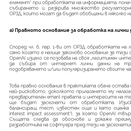
елемент“ при обработката на информацията, пона
събирането ѝ, разкрива множество регулатор
ОРЗД, които могат да бъдат обобщени в няколко н
а) Правното основание за обработка на личн
Според чл. 6
,
пар.
1-ви от ОРЗД обработката на ли
само когато е налице законово основание за тази 
OpenAI
изцяло се позовава на своя „легитимен интерес
да събира от интернет лични данни на тре
подобряването и/или популяризирането своите ч
Това правно основание в практиката обаче остава
най-рисковото, доколкото прилагането му налага
предварителен етап) правата и интересите на те
ще бъдат засегнати от обработката. Изис
балансиращ тест, известен още и като оценка 
interest
impact
assessment
“), за която
OpenAI
твърд
Същата следва да обоснове и докаже преим
разработчика на софтуера пред тези на засегнати