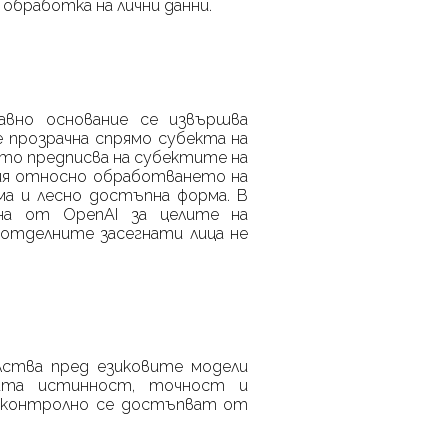
обработка на лични данни.
равно основание се извършва
е прозрачна спрямо субекта на
ойто предписва на субектите на
ия относно обработването на
ма и лесно достъпна форма. В
вана от
OpenAI
за целите на
отделните засегнати лица не
лства пред езиковите модели
ната истинност, точност и
езконтролно се достъпват от