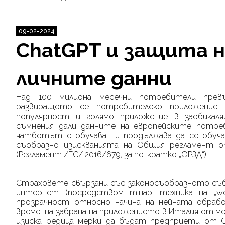
09-02-2024
ChatGPT и защита 
личните данни
Над 100 милиона месечни потребители пре
развиращото се потребителско приложение 
популярност и голямо приложение в заобикал
съмнения дали данните на европейските потре
чатботът е обучаван и продължава да се обуч
съобразно изискванията на Общия регламент
(
Регламент /ЕС/ 2016/679, за по-кратко „ОРЗД“).
Страховете свързани със законосъобразното съб
интернет (посредством т.нар. техника на „
w
прозрачност относно начина на нейната обрабо
временна забрана на приложението в Италия от м
изиска редица мерки да бъдат предприети от