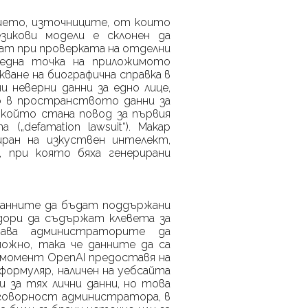
ието, източниците, от които
езикови модели е склонен да
ркат при проверката на отделни
ледна точка на приложимото
ване на биографична справка в
 неверни данни за едно лице,
о в пространството данни за
, който стана повод за първия
а („
defamation
lawsuit
“). Макар
иран на изкуствен интелект,
, при която бяха генерирани
данните да бъдат поддържани
дори да съдържат клевета за
жава администраторите да
ожно, така че данните да са
и момент
OpenAI
предоставя на
ормуляр, наличен на уебсайта
и за тях лични данни, но това
говорност администратора, в