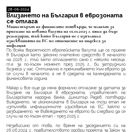
28-06-2024
Влизането на България в еврозоната
се отлага
Министърът на финансите потвърди, че планът за
приемане на новата валута на 01.01.2025 г. няма да бъде
реализиран, тъй като България не е изпълнила
изискванията на ЕС по отношение на индекса за
инфлация
По всяка вероятност европейската валута ще се приеме
в България като законно платежно средство в началото
на 2026 г., тъй като отлагането само с няколко месеца,
т.е. за по-късен момент през 2025 г., би затруднило
бизнеса у нас. Оптимално е преминаването към еврото да
се случи в началото, а не в средата на календарната и
финансовата година.
Макар и все още да няма формално отлагане за датата за
влизане на България в еврозоната, управителят на
Българската народна банка, Димитър Радев, потвърди
виждането, че икономиката в България на този етап не
изпълнява инфлационните изисквания на ЕС, както и
разбирането, че въвеждането на еврото би следвало да се
случи на по-късен етап - през 2025 г.
Независимо от това, по време на заседанието си на
26.06.2024 г., правителството одобри проекта за Закон за