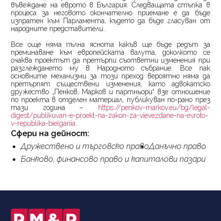
въвеждане на еврото в България. Следващата стъпка в
процеса за неговото окончателно приемане е да бъде
изпратен към Парламента, където да бъде гласуван от
народните представители..
Все още няма пълна яснота какъв ще бъде редът за
преминаване към европейската валута, доколкото се
очаква проектът да претърпи съответни изменения при
разглеждането му в Народното събрание. Все пак
основните механизми за този преход вероятно няма да
претърпят съществени изменения, като адвокатско
дружество „Пенков, Марков и партньори“ взе отношение
по проекта в отделен материал, публикуван по-рано през
тази година –
https://penkov-markov.eu/bg/legal-
digest/publikuvan-e-proekt-na-zakon-za-vievezdane-na-evroto-
v-republika-bielgariia.
Сфери на дейност:
Дружествено и търговско право
Данъчно право
Банково, финансово право и капиталови пазари