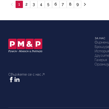
1
2
3
4
5
6
7
8
9
ЗА НАС
Фирмени
Брошур
Истори
Другите
Галерия
Организ
Свържете се с нас