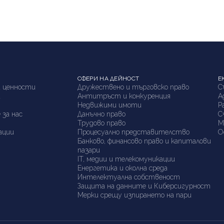
СФЕРИ НА ДЕЙНОСТ
Е
 ценности
Дружествено и търговско право
С
а
Антитръст и конкуренция
А
я
Недвижими имоти
P
 за нас
Данъчно право
С
Трудово право
М
ации
Процесуално представителство
О
Банково, финансово право и капиталови
пазари
IT, медии и телекомуникации
Енергетика и околна среда
Интелектуална собственост
Защита на данните и Киберсигурност
Мерки срещу изпирането на пари