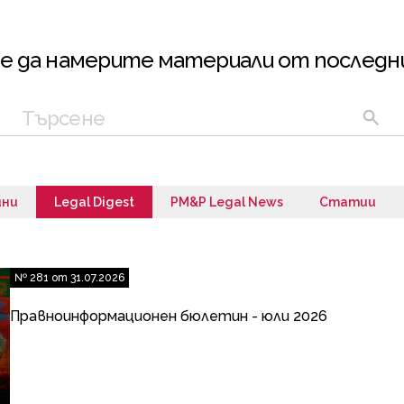
е да намерите материали от последн
ини
Legal Digest
PM&P Legal News
Статии
№ 281 от 31.07.2026
Правноинформационен бюлетин - юли 2026