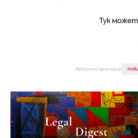
Тук может
Изберете категория:
Нов