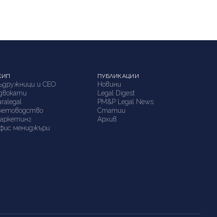
КИП
ПУБЛИКАЦИИ
ъдружници и СЕО
Новини
двокати
Legal Digest
aralegal
PM&P Legal News
четоводство
Статии
аркетинг
Архив
фис мениджъри