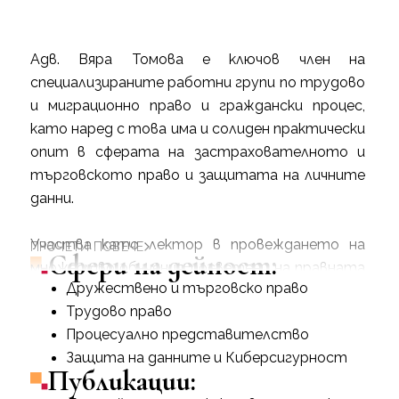
Адв. Вяра Томова е ключов член на
специализираните работни групи по трудово
и миграционно право и граждански процес,
като наред с това има и солиден практически
опит в сферата на застрахователното и
търговското право и защитата на личните
данни.
Участва като лектор в провеждането на
ПРОЧЕТИ ПОВЕЧЕ
Сфери на дейност:
множество обучения, посветени на правната
Дружествено и търговско право
рамка, регламентираща трудовата заетост
Трудово право
и пребиваването на чужденци в България. В
Процесуално представителство
хода на своята дейност адв. Вяра Томова
Защита на данните и Киберсигурност
участва в изготвянето на редица правни
Публикации:
анализи и становища за български и