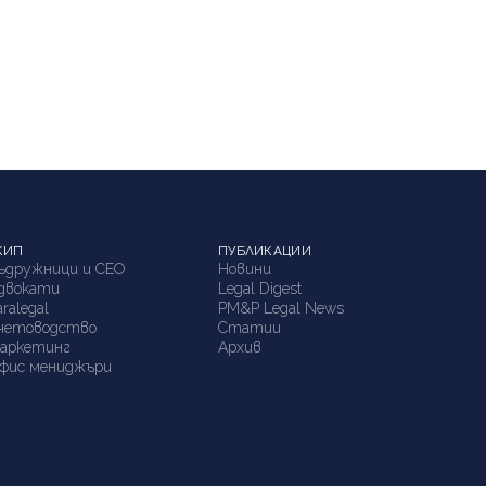
КИП
ПУБЛИКАЦИИ
ъдружници и СЕО
Новини
двокати
Legal Digest
aralegal
PM&P Legal News
четоводство
Статии
аркетинг
Архив
фис мениджъри