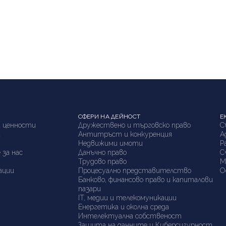
СФЕРИ НА ДЕЙНОСТ
Е
 ценности
Дружествено и търговско право
С
а
Антитръст и конкуренция
А
я
Недвижими имоти
P
 за нас
Данъчно право
С
Трудово право
М
ации
Процесуално представителство
О
Банково, финансово право и капиталови
пазари
IT, медии и телекомуникации
Енергетика и околна среда
Интелектуална собственост
Защита на данните и Киберсигурност