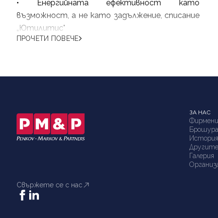
• Енергийната ефективност като
международни компании. От февруари 2023 г.
възможност, а не като задължение, списание
тя е сертифициран медиатор.
„Ютилитис"
ПРОЧЕТИ ПОВЕЧЕ
ЗА НАС
Фирмени
Брошур
Истори
Другите
Галерия
Организ
Свържете се с нас