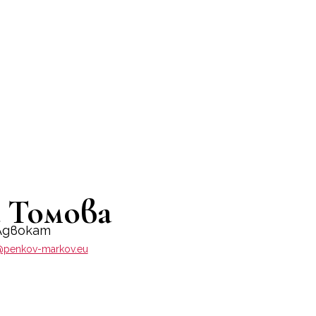
 Томова
Адвокат
@penkov-markov.eu