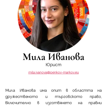
Мила Иванова
Юрист
mila.ivanova@penkov-markov.eu
Мила Иванова има опит в областта на
дружественото и търговското право,
включително в изготвянето на правни