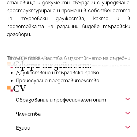
становища и документи, свързани с учредяване,
преструктуриране и промени в собствеността
на търговски дружества, както и в
подготовката на различни видове търговски
договори.
Тя също така участва в изготвянето на съдебни
ПРОЧЕТИ ПОВЕЧЕ
Сфери на дейност:
книжа във връзка с процесуалното
Дружествено и търговско право
представителство на местни и чуждестранни
Процесуално представителство
клиенти по дела пред българските съдилища.
CV
Образование и професионален опит
Членства
Езици