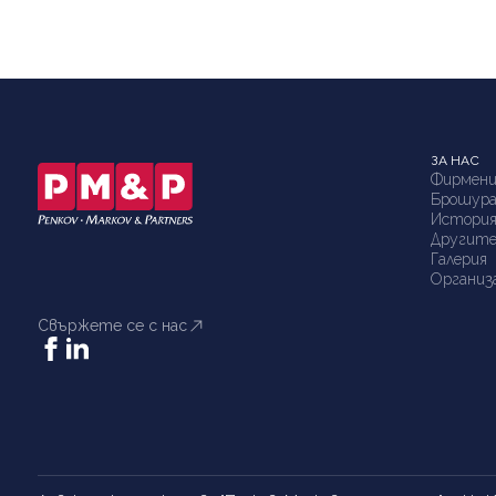
представителство на клиенти на
адвокатското дружество пред съд и
арбитраж в множество граждански,
търговски и вещни спорове.
ЗА НАС
Фирмени
Брошур
Истори
Другите
Галерия
Организ
Свържете се с нас