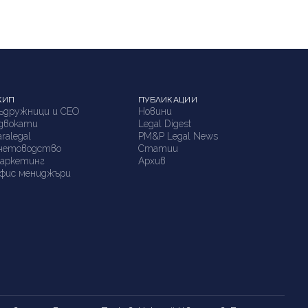
КИП
ПУБЛИКАЦИИ
ъдружници и СЕО
Новини
двокати
Legal Digest
aralegal
PM&P Legal News
четоводство
Статии
аркетинг
Архив
фис мениджъри