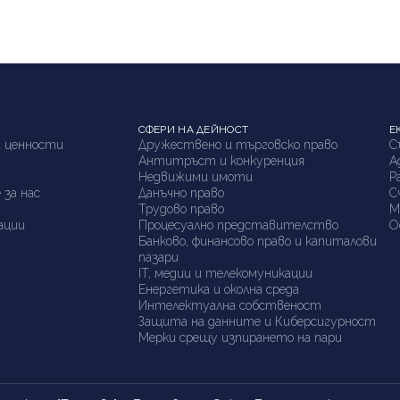
СФЕРИ НА ДЕЙНОСТ
Е
 ценности
Дружествено и търговско право
С
а
Антитръст и конкуренция
А
я
Недвижими имоти
P
 за нас
Данъчно право
С
Трудово право
М
ации
Процесуално представителство
О
Банково, финансово право и капиталови
пазари
IT, медии и телекомуникации
Енергетика и околна среда
Интелектуална собственост
Защита на данните и Киберсигурност
Мерки срещу изпирането на пари