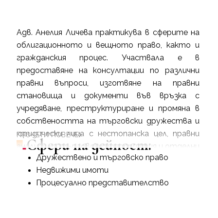
Адв. Анелия Личева практикува в сферите на
облигационното и вещното право, както и
гражданския процес. Участвала е в
предоставяне на консултации по различни
правни въпроси, изготвяне на правни
становища и документи във връзка с
учредяване, преструктуриране и промяна в
собствеността на търговски дружества и
юридически лица с нестопанска цел, правни
ПРОЧЕТИ ПОВЕЧЕ
Сфери на дейност:
анализи на търговски предприятия и отделни
Дружествено и търговско право
активи, подготовка на различни видове
Недвижими имоти
търговски договори и сделки с недвижими
Процесуално представителство
имоти.
Осъществява процесуално