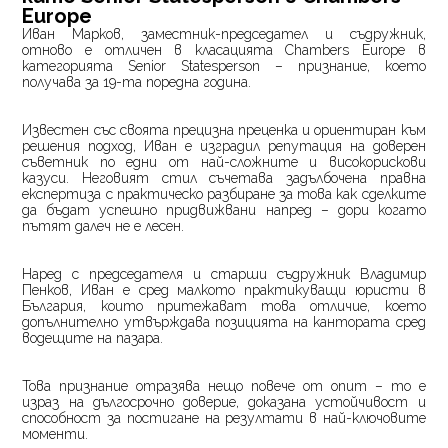
Europe
Иван Марков, заместник-председател и съдружник,
отново е отличен в класацията Chambers Europe в
категорията Senior Statesperson – признание, което
получава за 19-та поредна година.
Известен със своята прецизна преценка и ориентиран към
решения подход, Иван е изградил репутация на доверен
съветник по едни от най-сложните и високорискови
казуси. Неговият стил съчетава задълбочена правна
експертиза с практическо разбиране за това как сделките
да бъдат успешно придвижвани напред – дори когато
пътят далеч не е лесен.
Наред с председателя и старши съдружник Владимир
Пенков, Иван е сред малкото практикуващи юристи в
България, които притежават това отличие, което
допълнително утвърждава позицията на кантората сред
водещите на пазара.
Това признание отразява нещо повече от опит – то е
израз на дългосрочно доверие, доказана устойчивост и
способност за постигане на резултати в най-ключовите
моменти.