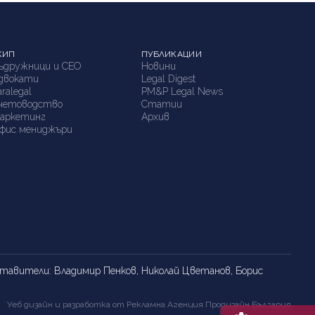
КИП
ПУБЛИКАЦИИ
ъдружници и СЕО
Новини
двокати
Legal Digest
aralegal
PM&P Legal News
четоводство
Статии
аркетинг
Архив
фис мениджъри
едставители: Владимир Пенков, Николай Цветанов, Борис
Уеб дизайн и разработка от Рекламна Агенция
Продизайн България