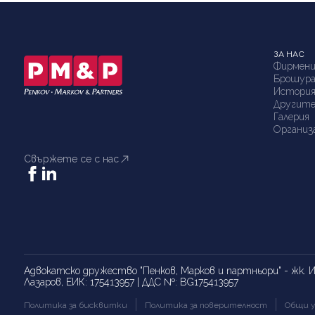
ЗА НАС
Фирмени
Брошур
Истори
Другите
Галерия
Организ
Свържете се с нас
Адвокатско дружество "Пенков, Марков и партньори" - жк. Из
Лазаров, ЕИК: 175413957 | ДДС №: BG175413957
Политика за бисквитки
Политика за поверителност
Общи у