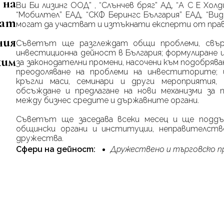
 на
Ви Би лизинг ООД” , “Слънчев бряг” АД, “А С Е Холд
“Мобилтел” ЕАД, “СКФ Берингс България” ЕАД, “Вид
мат
могат да участват и изтъкнати експерти от пра
ния
Съветът ще разглеждат общи проблеми, свър
инвестиционна дейност в България; формулиране 
жим
за законодателни промени, насочени към подобрява
преодоляване на проблеми на инвеститорите; 
кръгли маси, семинари и други мероприятия, 
обсъждане и предлагане на нови механизми за
между бизнес средите и държавните органи.
Съветът ще заседава всеки месец и ще подд
общински органи и институции, неправителств
дружества.
Сфери на дейност:
Дружествено и търговско п