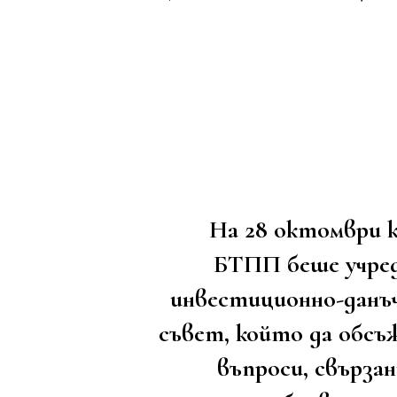
На 28 октомври 
БТПП беше учре
инвестиционно-данъ
съвет, който да обсъ
въпроси, свързан