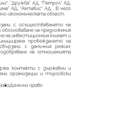
инг”, “Дружба” АД, “Петрол” АД,
има” АД, “Актавис” АД . В него
вно-икономическата област.
зани с осъществяването на
и обосноваване на предложения
не на инвестиционния климат и
иницииране провеждането на
свързани с данъчния режим;
 подобряване на отношенията
ържа контакти с държавни и
ени организации и търговски
раво
Данъчно право