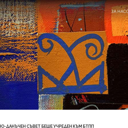
ЗА НАС
-ДАНЪЧЕН СЪВЕТ БЕШЕ УЧРЕДЕН КЪМ БТПП