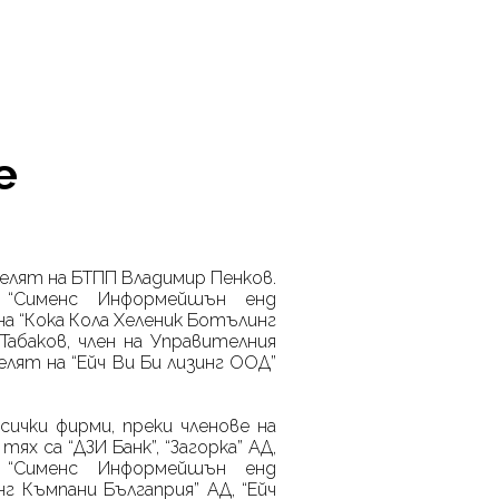
е
елят на БТПП Владимир Пенков.
 “Сименс Информейшън енд
 “Кока Кола Хеленик Ботълинг
Табаков, член на Управителния
лят на “Ейч Ви Би лизинг ООД”
ички фирми, преки членове на
х са “ДЗИ Банк”, “Загорка” АД,
 “Сименс Информейшън енд
г Къмпани Бългаприя” АД, “Ейч