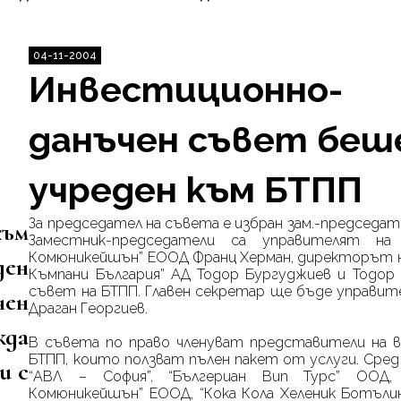
04-11-2004
Инвестиционно-
данъчен съвет беш
учреден към БТПП
За председател на съвета е избран зам.-председат
към
Заместник-председатели са управителят на
Комюникейшън” ЕООД Франц Херман, директорът на
ден
Къмпани България” АД Тодор Бургуджиев и Тодор 
съвет на БТПП. Главен секретар ще бъде управите
чен
Драган Георгиев.
жда
В съвета по право членуват представители на вс
БТПП, които ползват пълен пакет от услуги. Сред тя
и с
“АВЛ – София”, “Бългериан Вип Турс” ООД,
Комюникейшън” ЕООД, “Кока Кола Хеленик Ботълин