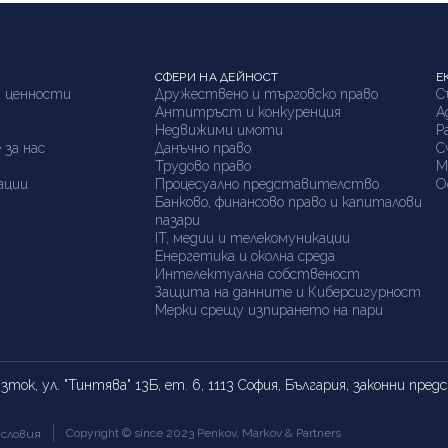
СФЕРИ НА ДЕЙНОСТ
Е
 ценности
Дружествено и търговско право
С
а
Антитръст и конкуренция
А
я
Недвижими имоти
P
 за нас
Данъчно право
С
Трудово право
М
ации
Процесуално представителство
О
Банково, финансово право и капиталови
пазари
IT, медии и телекомуникации
Енергетика и околна среда
Интелектуална собственост
Защита на данните и Киберсигурност
Мерки срещу изпирането на пари
ток, ул. "Тинтява" 13Б, ет. 6, 1113 София, България, законни пр
Copyright © since 2023 Penkov, Markov & Partners
словия