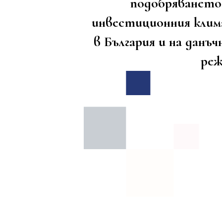
подобряването
инвестиционния кли
в България и на данъч
ре