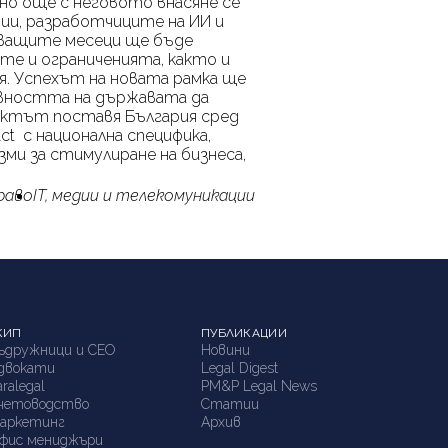
но още с неговото внасяне се
ии, разработчиците на ИИ и
дващите месеци ще бъде
те и ограниченията, както и
. Успехът на новата рамка ще
овността на държавата да
оектът поставя България сред
Act
с национална специфика,
ми за стимулиране на бизнеса,
раво
IT, медии и телекомуникации
КИП
ПУБЛИКАЦИИ
ъдружници и СЕО
Новини
двокати
Legal Digest
aralegal
PM&P Legal News
четоводство
Статии
аркетинг
Архив
фис мениджъри