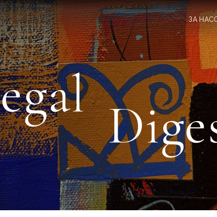
ЗА НАС
egal
Dige