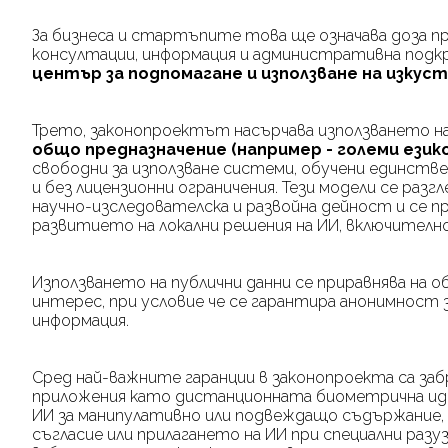
За бизнеса и стартъпите това ще означава доза 
консултации, информация и административна подк
център за подпомагане и използване на изку
Трето, законопроектът насърчава използването н
общо предназначение (например - големи ези
свободни за използване системи, обучени единств
и без лицензионни ограничения. Тези модели се ра
научно-изследователска и развойна дейност и се п
развитието на локални решения на ИИ, включително 
Използването на публични данни се приравнява на
интерес, при условие че се гарантира анонимност
информация.
Сред най-важните гаранции в законопроекта са за
приложения като дистанционната биометрична иде
ИИ за манипулативно или подвеждащо съдържание
съгласие или прилагането на ИИ при специални раз