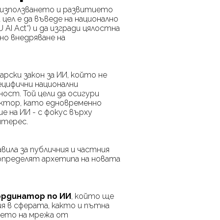
а използването и развитието
а цел е да въведе на национално
U AI Act
“) и да изгради цялостна
но внедряване на
рски закон за ИИ, който не
ецифични национални
ност. Той цели да осигури
ектор, като едновременно
ие на ИИ
-
с фокус върху
нтерес.
вила за публичния и частния
 определят архетипа на новата
ординатор по ИИ
, който ще
я в сферата, както и пътна
ането на мрежа от