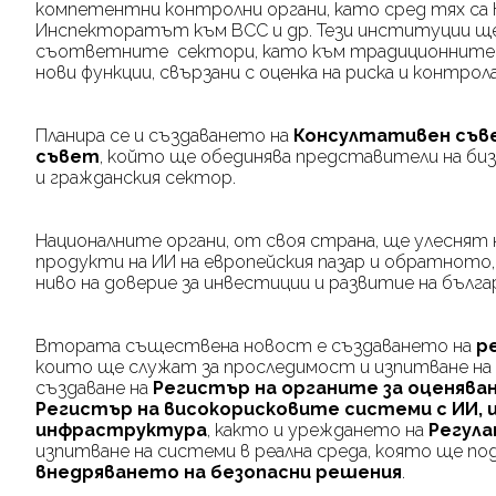
компетентни контролни органи, като сред тях са К
Инспекторатът към ВСС и др. Тези институции щ
съответните сектори, като към традиционните 
нови функции, свързани с оценка на риска и контро
Планира се и създаването на
Консултативен съв
съвет
, който ще обединява представители на би
и гражданския сектор.
Националните органи, от своя страна, ще улеснят 
продукти на ИИ на европейския пазар и обратното
ниво на доверие за инвестиции и развитие на бълг
Втората съществена новост е създаването на
ре
които ще служат за проследимост и изпитване на
създаване на
Регистър на органите за оценяв
Регистър на високорисковите системи с ИИ, и
инфраструктура
, както и уреждането на
Регул
изпитване на системи в реална среда, която ще п
внедряването на безопасни решения
.