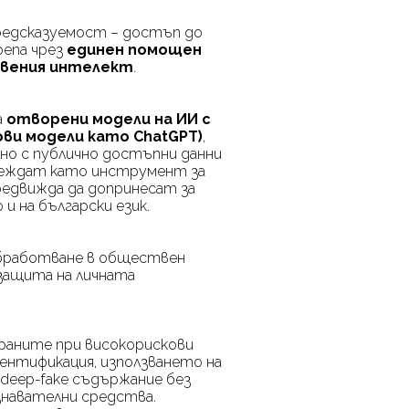
предсказуемост – достъп до
репа чрез
единен помощен
ствения интелект
.
а
отворени модели на ИИ с
кови модели като
ChatGPT
)
,
ено с публично достъпни данни
зглеждат като инструмент за
редвижда да допринесат за
и на български език.
 обработване в обществен
 защита на личната
браните при високорискови
нтификация, използването на
,
deep
-
fake
съдържание без
узнавателни средства.