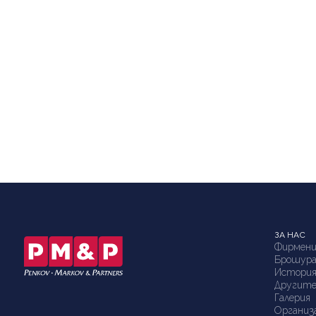
ЗА НАС
Фирмени
Брошур
Истори
Другите
Галерия
Организ