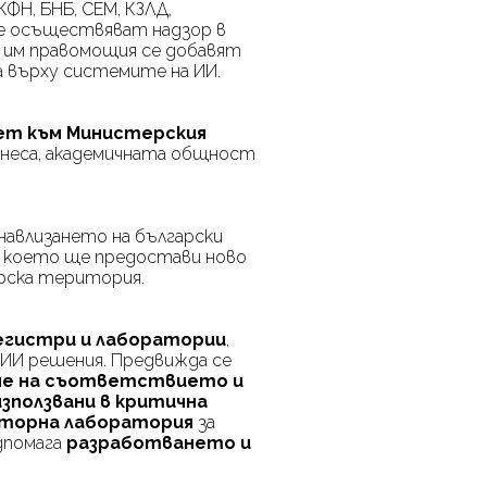
ФН, БНБ, СЕМ, КЗЛД,
е осъществяват надзор в
им правомощия се добавят
ла върху системите на ИИ.
ет към Министерския
знеса, академичната общност
навлизането на български
, което ще предостави ново
арска територия.
гистри и лаборатории
,
 ИИ решения. Предвижда се
ане на съответствието и
зползвани в критична
аторна лаборатория
за
одпомага
разработването и