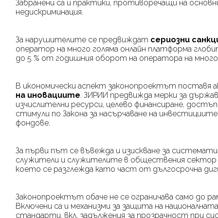
Забранени са и практики, противоречащи на основн
недискриминация.
За нарушителите се предвиждат
сериозни санкц
оператор на много голяма онлайн платформа глобит
до 5 % от годишния оборот на оператора на много
В икономически аспект законопроектът поставя 
на иновациите
. ЗИРИИ предвижда мерки за държав
изчислителни ресурси, целево финансиране, достъп 
стимули по Закона за насърчаване на инвестициит
фондове.
За първи път се въвежда и изискване за системат
служители и служителите в обществения сектор з
което се разглежда като част от дългосрочна ди
Законопроектът обаче не се ограничава само до ра
Включени са и механизми за защита на национална
стандарти, вкл. задължения за прозрачност при с