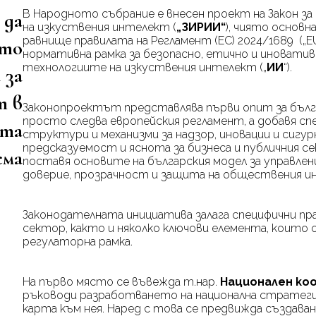
В Народното събрание
e
внесен проект на Закон з
 да
на изкуствения интелект (
„ЗИРИИ“
), чиято основн
равнище правилата на Регламент (ЕС) 2024/1689 („
E
йто
нормативна рамка за безопасно, етично и иноватив
технологиите на изкуствения интелект („
ИИ
“).
 за
т в
Законопроектът представлява първи опит за бълга
просто следва европейския регламент, а добавя сп
ата
структури и механизми за надзор, иновации и сигур
предсказуемост и яснота за бизнеса и публичния с
ема
поставя основите на българския модел за управлен
доверие, прозрачност и защита на обществения и
Законодателната инициатива залага специфични пра
сектор, както и няколко ключови елемента, които
регулаторна рамка.
На първо място се въвежда т.нар.
Национален ко
ръководи разработването на национална стратеги
карта към нея. Наред с това се предвижда създав