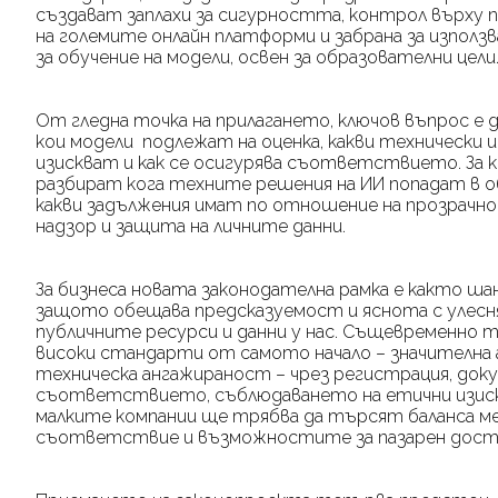
създават заплахи за сигурността, контрол върху
на големите онлайн платформи и забрана за използв
за обучение на модели, освен за образователни цели
От гледна точка на прилагането, ключов въпрос е д
кои модели подлежат на оценка, какви технически и
изискват и как се осигурява съответствието. За 
разбират кога техните решения на ИИ попадат в об
какви задължения имат по отношение на прозрачн
надзор и защита на личните данни.
За бизнеса новата законодателна рамка е както ша
защото обещава предсказуемост и яснота с улесн
публичните ресурси и данни у нас. Същевременно т
високи стандарти от самото начало – значителна
техническа ангажираност – чрез регистрация, доку
съответствието, съблюдаването на етични изис
малките компании ще трябва да търсят баланса м
съответствие и възможностите за пазарен достъ