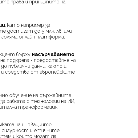
ите права и принципите на
ии
, като например за
е достигат до 5 млн. лв. или
 голяма онлайн платформа.
акцент върху
насърчаването
на подкрепа - предоставяне на
до публични данни, както и
е и средства от европейските
ично обучение на държавните
а работа с технологии на ИИ,
гитална трансформация.
мката на иновациите.
та сигурност и етичните
истеми, които могат да