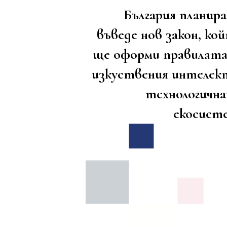
България планира
въведе нов закон, ко
ще оформи правилата
изкуствения интелек
технологичн
екосист