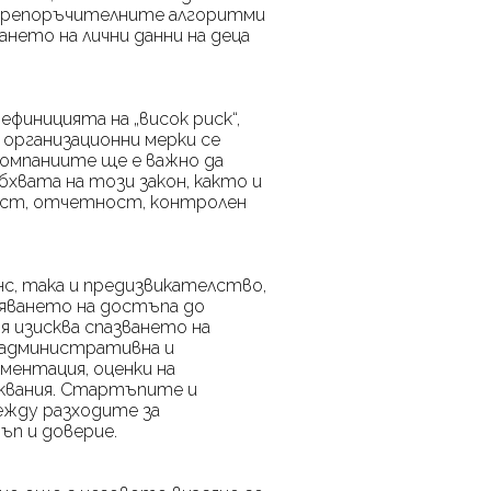
 препоръчителните алгоритми
ането на лични данни на деца
.
ефиницията на „висок риск“,
 организационни мерки се
компаниите ще е важно да
хвата на този закон, както и
ост, отчетност, контролен
нс, така и предизвикателство,
яването на достъпа до
я изисква спазването на
 административна и
ментация, оценки на
квания. Стартъпите и
ежду разходите за
п и доверие.