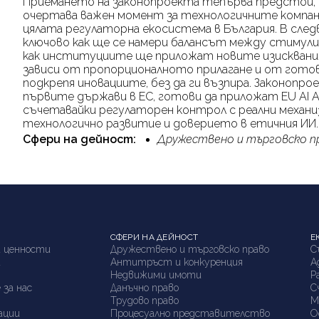
Приемането на законопроекта тепърва предстои, 
очертава важен момент за технологичните компан
цялата регулаторна екосистема в България. В сле
ключово как ще се намери балансът между стимули
как институциите ще приложат новите изисквания
зависи от пропорционалното прилагане и от гот
подкрепя иновациите, без да ги възпира. Законопр
първите държави в ЕС, готови да приложат
EU AI 
съчетавайки регулаторен контрол с реални механиз
технологично развитие и доверието в етичния ИИ.
Сфери на дейност:
Дружествено и търговско п
СФЕРИ НА ДЕЙНОСТ
Е
 ценности
Дружествено и търговско право
С
а
Антитръст и конкуренция
А
я
Недвижими имоти
P
 за нас
Данъчно право
С
Трудово право
М
ации
Процесуално представителство
О