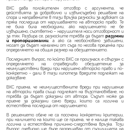
ВКС дава положителен отговор с аргумента, че
действията за доброволно и извънсъдебно решаване на
спора и направените в тази връзка разноски за адвокат са
пряка последица от нарушаването на авторско право. Те
не биха била необходими, ако нарушението не бе
извършено, съответно – нарушителя носи отговорност и
за тях. Разбира се, разноските трябва да бъдат
разумни
и пропорционални
, а ако са необосновано завишени,
могат да бъдат намалени от съда по негова преценка при
определянето на общия размер на обезщетението.
Последният въпрос, по който ВКС се произнася, е свързан с
определянето на справедливо обезщетение за
неимуществени вреди при нарушено авторско право и по-
конкретно – дали в тази хипотеза вредите подлежат на
доказване.
ВКС приема, че неимуществените вреди при нарушение
на авторски права също подлежат на възстановяване, но
трябва да бъдат доказани от автора. Съдът може да
приеме за доказани само вреди, които са логична и
естествена последица от нарушението.
В решението обаче не са посочени конкретни критерии,
при наличието на които ще се приема, че е налице такава
логична и естествена причинно-следствена връзка. Този
въпрос очевидно ще бъде разрешаван от съдилищата на