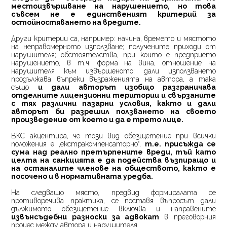
местоизвършване на нарушението, но това
съвсем не е единственият критерий за
остойностяването на вредите.
Други критерии са, например: начина, времето и мястото
на неправомерното използване; получените приходи от
нарушителя; обстоятелства, при които е предприето
нарушението, в т.ч. форма на вина, отношение на
нарушителя към извършеното; дали използването
продължава въпреки възраженията на автора, а така
също
и дали авторът изобщо разграничава
отделните лицензионни територии и свързаните
с тях различни пазарни условия, както и дали
авторът би разрешил ползването на своето
произведение от което и да е трето лице.
ВКС акцентира, че този вид обезщетение при всички
положения е „екстракомпенсаторно“,
т.е. присъжда се
сума над реално претърпените вреди, тъй като
целта на санкцията е да подейства възпиращо и
на останалите членове на обществото, както е
посочено и в нормативната уредба.
На следващо място, предвид формиралата се
противоречива практика, се поставя въпросът дали
дължимото обезщетение включва и направените
извънсъдебни разноски за адвокат
в преговорния
процес между автора и нарушителя.