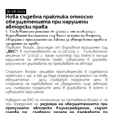
30-08-2024
Нова съдебна практика относно
обезщетенията при нарушени
авторски права
С Тълкувателно решение № 3/2022 г. от 01.08.2024 г.
Върховният касационен съд внесе яснота по въпроси,
свързани с прилагането на Закона за авторското право и
сродните му права
Първият въпрос, разгледан от
Върховния касационен съд
(
„ВКС“
) в постановеното на 01.08.2024 г. Тълкувателно
решение № 3/2022 г., касае хипотеза, при която е налице
нарушение на авторско право, извършено в държава,
различна от държавата на пребиваване на автора.
Спорният въпрос, решаван противоречиво в съдебната
практика у нас, е как да бъде определен размерът на това
обезщетение – дали съобразно пазарните цени в
страната на пребиваване на увреденото лице (автора)
или съобразно пазарните цени в държавата, в която е
извършено нарушение.
Изводът на ВКС по отношение на поставения въпрос е, че
при определяне на
размера на обезщетението при
пропуснато авторско възнаграждение, съдът
следва да съобрази пазара на държавата по