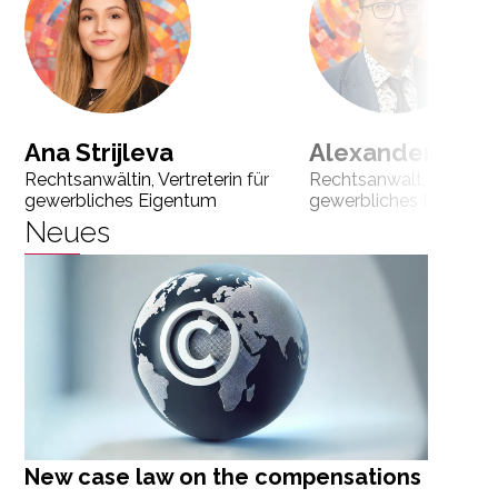
Ana Strijleva
Alexander Tone
Rechtsanwältin, Vertreterin für
Rechtsanwalt, Vertreter
gewerbliches Eigentum
gewerbliches Eigentu
Neues
New case law on the compensations
N