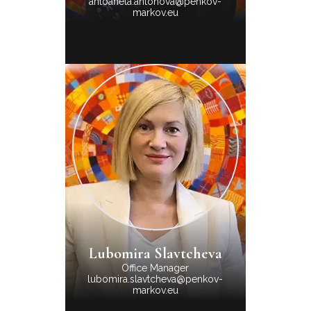
antoaneta.antonova@penkov-
markov.eu
Lubomira Slavtcheva
Office Manager
lubomira.slavtcheva@penkov-
markov.eu