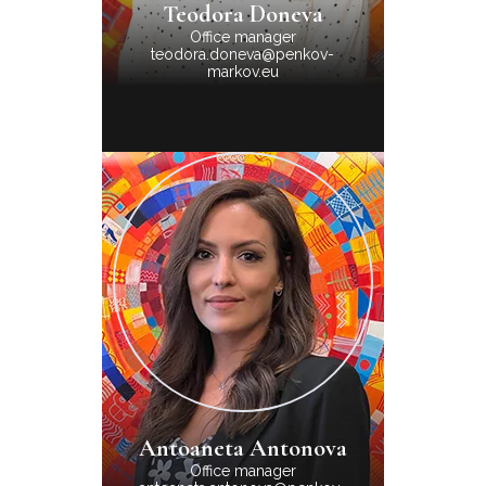
Teodora Doneva
Office manager
teodora.doneva@penkov-
markov.eu
Antoaneta Antonova
Office manager