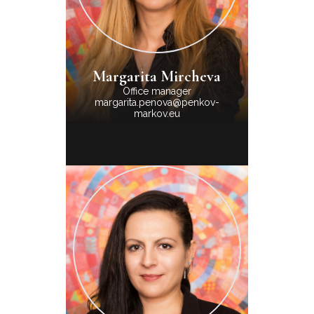
Margarita Mircheva
Office manager
margarita.penova@penkov-
markov.eu