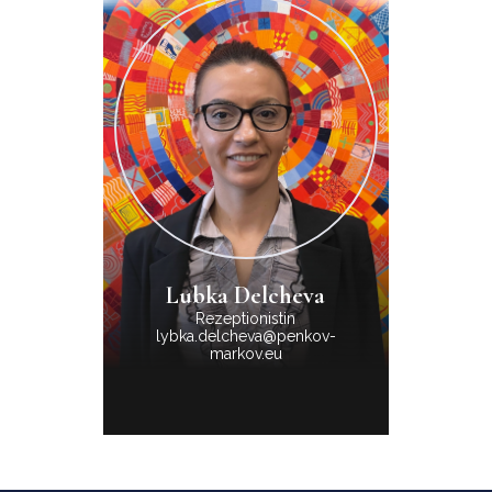
Lubka Delcheva
Rezeptionistin
lybka.delcheva@penkov-
markov.eu