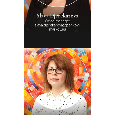
Slava Djerekarova
Office manager
slava.djerekarova@penkov-
markov.eu