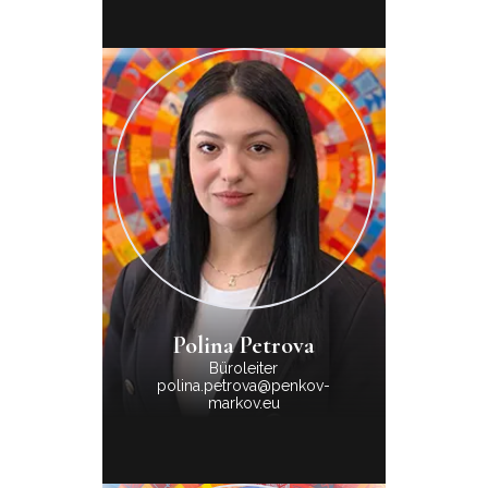
Polina Petrova
Büroleiter
polina.petrova@penkov-
markov.eu