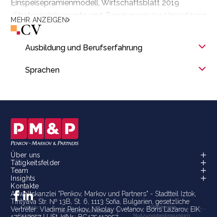
Einspeiseprämienmodell, Wirtschaftsblatt 2019
•Strategiedokumente und Regelungen zur Umsetzung
MEHR ANZEIGEN
CV
des neuen Konzessionsgesetzes, Wirtschaftsblatt
2018
Ausbildung und Berufserfahrung
• Erleichterung des Beschäftigungsprozesses für
hochqualifizierte Nicht-EU-Bürger, Wirtschaftsblatt
Sprachen
2018
Über uns
Tätigkeitsfelder
Team
Insights
Kontakte
Anwaltskanzlei "Penkov, Markov und Partners" - Stadtteil Iztok,
Tintyava Str. № 13B, St. 6, 1113 Sofia, Bulgarien, gesetzliche
Cookie-
Allgemeine
Vertreter: Vladimir Penkov, Nikolay Cvetanov, Boris Lazarov, EIK:
Datenschutzerklärung
Richtlinie
Nutzungsbedingungen