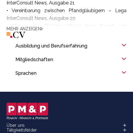
InterConsult News, Ausgabe 21
• Vereinbarung zwischen Pfandgläubigern – Lega
InterConsult News, Ausgabe 20
• Gibt es eine Rechtsnachfolge beim Erwerb von
MEHR ANZEIGEN
CV
Vermögenswerten? – Lega InterConsult News,
Ausgabe 18
Ausbildung und Berufserfahrung
• Wie wird die staatliche Gebühr für die Registrierung
von Umständen nach dem Pfandgesetz festgelegt –
Mitgliedschaften
Lega InterConsult News, Ausgabe 14
Sprachen
Über uns
Tätigkeitsfelder