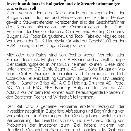
Investitionsklimas in Bulgarien und die Steuerbestimmungen
u. a. erötern soll
Zum Vorsitzenden des Rates wurde der Vizepräsident der
Bulgarischen Industrie- und Handelskammer, Vladimir Penkov,
gewählt. Stellvertretenden Vorsitzenden sind der Geschäftsführer
der Siemens Information and Communication Ltd., Franz
Hermann, der Direktor der Coca-Cola Hellenic Bottling Company
Bulgaria AG, Todor Burgudshev, und Todor Tabakov, Mitglied des
Vorstandes der BIHK. Hauptsekretär wird der Geschäftsführer der
HVB Leasing GmbH, Dragan Georgiev, sein.
Mitglieder des Rates sind von Rechts wegen Vertreter aller
Firmen, die direkte Mitglieder der BIHK sind und das vollständige
Dienstleistungspaket in Anspruch nehmen können. Diese sind
unter anderen: DZI Bank, Zagorka AG, AVL Sofia, Bulgarian Vip
Tours GmbH, Siemens Information and Communication Ltd.,
Coca-Cola Hellenic Bottling Company Bulgaria AG, HBV Leasing
GmbH, Slanchev Briag AG, A C E Holding, Drushba AG, Petrol
AG, Mobiltel EAG, SKF Bearings Bulgaria Ltd., Vidima AG,
Actavis AG. An dem Rat können auch herausragende Experten in
den Bereichen Recht und Wirtschaft teilnehmen.
Der Rat wird allgemeine Probleme erörtern bezüglich der
Investitionstätigkeit in Bulgarien; Abfassung und Begründung von
Vorschlägen für Änderungen der Gesetzgebung, welche eine
Verbesserung des Investitionsklimas und die Überwindung von
Problemen der Investoren zum Ziel haben; Initiieren von
Rundtisch-Gesprächen, Seminaren und sonstigen Maßnahmen