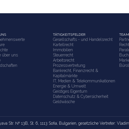
UNS
TÄTIGKEITSFELDER
TEAM
nehmenswerte
Gesellschafts - und Handelsrecht
Part
ure
Kartellrecht
Rech
ichte
Immobilien
Paral
e über uns
Steuerrecht
Buch
e
Arbeitsrecht
Marke
edschaften
Prozessvertretung
Bürol
Bankrecht, Finanzrecht &
Kapitalmärkte
IT, Medien & Telekommunikationen
Energie & Umwelt
Geistiges Eigentum
Datenschutz & Cybersicherheit
Geldwäsche
yava Str. № 13B, St. 6, 1113 Sofia, Bulgarien, gesetzliche Vertreter: Vlad