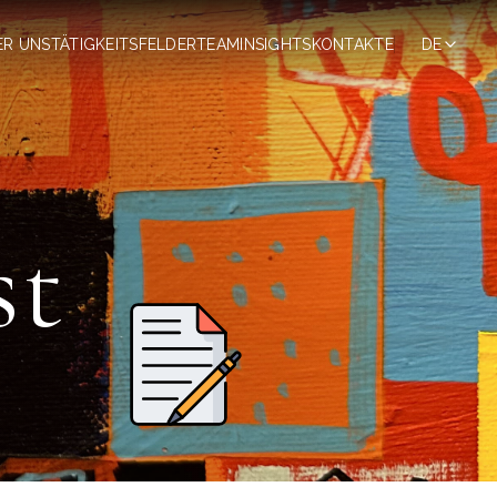
ER UNS
TÄTIGKEITSFELDER
TEAM
INSIGHTS
KONTAKTE
DE
st