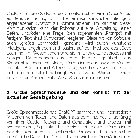
ChatGPT ist eine Software der amerikanischen Firma OpenAI, die
es Benutzern ermöglicht, mit einem von künstlicher Intelligenz
angetriebenen Chatbot zu kommunizieren. Im Rahmen dieser
Kommunikation kann der Roboter auf eine Anweisung, einen
Befehl und/oder eine Frage (den sogenannten „Prompt“) mit
fertigem Textinhalt (Antworten) reagieren. Diese Art von Software,
auch „großes Lernmodell“ genannt, wird durch künstliche
Intelligenz angetrieben und basiert auf der Methode des „Deep
Learning“. Im Wesentlichen wird sie im Entwicklungsprozess mit
riesigen Datenmengen aus dem Internet „gefüttert“ (aus
Webpublikationen und Blogs, Informationen aus sozialen Medien,
digitalen Büchern und Artikeln usw.), welche sie verarbeitet und
sich dadurch selbst beibringt, wie einzelne Wörter in einem
bestimmten Kontext (Satz, Absatz) zusammenpassen.
2. Große Sprachmodelle und der Konflikt mit der
aktuellen Gesetzgebung
Große Sprachmodelle wie ChatGPT sammeln und interpretieren
Millionen von Texten und Daten aus dem Internet, unabhängig
von ihrer Quelle, Relevanz und Genauigkeit, und arbeiten mit
sogenannten „Big Data“. Ein großer Teil dieser Informationen
bezieht sich auch auf bestimmte Personen, d. h. sie stellen
persönliche Daten dar. Diese Tatsache wird von OpenAI in seinen