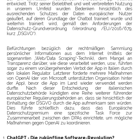
entwickelt. Trotz seiner Beliebtheit und weit verbreiteten Nutzung
in unserem Umfeld wurden Bedenken hinsichtlich des
ausreichenden Schutzes der Daten europäischer Nutzer
geäußert, auf deren Grundlage der Chatbot trainiert wurde und
weiterhin trainiert wird, gemäß den Anforderungen der
Datenschutz-Grundverordnung (Verordnung /EU/2016/679,
kurz „DSGVO“).
Befürchtungen bezüglich der rechtmäßigen Sammlung
persönlicher Informationen aus dem Internet (mittels der
sogenannten „Web/Data Scraping“-Technik), dem Mangel an
Transparenz darüber, wie diese verarbeitet werden, usw., führten
sogar zu einem vorübergehenden Verbot der App in Italien durch
den lokalen Regulator. Letzterer forderte mehrere Maßnahmen
von OpenAI (der von Microsoft unterstützten Organisation hinter
der App), bevor die App im Land wieder verwendet werden
durfte. Nach dieser Entscheidung der italienischen
Datenschutzbehörde kündigten eine Reihe weiterer führender
europäischer Regulierungsbehörden an, dass sie hinsichtlich der
Einhaltung der DSGVO durch die App aufmerksam sein würden.
Dies führte schließlich dazu, dass das Europäische
Datenschutzgremium eine spezifische Task Force zur
Zusammenarbeit zwischen den DPAs einrichtete, um mögliche
Maßnahmen gegen OpenAI zu koordinieren.
ChatGPT - Die zukünftige Software-Revolution?