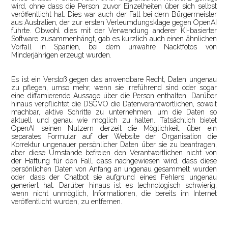
wird, ohne dass die Person zuvor Einzelheiten über sich selbst
veröffentlicht hat. Dies war auch der Fall bei dem Bürgermeister
aus Australien, der zur ersten Verleumdungsklage gegen OpenAI
führte. Obwohl dies mit der Verwendung anderer KI-basierter
Software zusammenhängt, gab es kürzlich auch einen ähnlichen
Vorfall in Spanien, bei dem unwahre Nacktfotos von
Minderjährigen erzeugt wurden.
Es ist ein Verstoß gegen das anwendbare Recht, Daten ungenau
zu pflegen, umso mehr, wenn sie irreführend sind oder sogar
eine diffamierende Aussage über die Person enthalten. Darüber
hinaus verpflichtet die DSGVO die Datenverantwortlichen, soweit
machbar, aktive Schritte zu unternehmen, um die Daten so
aktuell und genau wie möglich zu halten. Tatsächlich bietet
OpenAI seinen Nutzern derzeit die Möglichkeit, über ein
separates Formular auf der Website der Organisation die
Korrektur ungenauer persönlicher Daten über sie zu beantragen,
aber diese Umstände befreien den Verantwortlichen nicht von
der Haftung für den Fall, dass nachgewiesen wird, dass diese
persönlichen Daten von Anfang an ungenau gesammelt wurden
oder dass der Chatbot sie aufgrund eines Fehlers ungenau
generiert hat. Darüber hinaus ist es technologisch schwierig,
wenn nicht unmöglich, Informationen, die bereits im Internet
veröffentlicht wurden, zu entfernen.