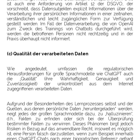
ist auch eine Anforderung von Artikel 12 der DSGVO, der
vorschreibt, dass Datensubjekten explizit Informationen über die
Verarbeitung ihrer persönlichen Informationen in einer zeitnahen,
verständlichen und leicht zugänglichen Form zur Verfügung
gestellt werden. Im Fall der Datenverarbeitung, die von OpenAI
zum Zweck des Trainings von Chatbots durchgeführt wird,
werden die betroffenen Personen nicht rechtzeitig und in der
Praxis überhaupt nicht informiert.
(c) Qualität der verarbeiteten Daten
Wie angedeutet, umfassen die regulatorischen
Herausforderungen für große Sprachmodelle wie ChatGPT auch
die „Qualität“ (ihre Wahrhaftigkeit, Genauigkeit und
Zuverlässigkeit) der unkontrolliert aus dem Internet
zugegriffenen verarbeiteten Daten.
Aufgrund der Besonderheiten des Lernprozesses selbst und der
Quellen, aus denen persönliche Daten „heruntergeladen“ werden,
neigt jedes der großen Sprachmodelle dazu, zu „halluzinieren“,
d.h., Fakten zu erfinden oder sich bei der Überprüfung
bestimmter Fakten zu verwirren. Dieses Phänomen birgt jedoch
Risiken in Bezug auf das anwendbare Recht, insoweit es möglich
ist, eine Person falsch darzustellen, wenn zum Beispiel innerhalb
eines ChatGPT-Chats nach einer biografischen Referenz gefragt