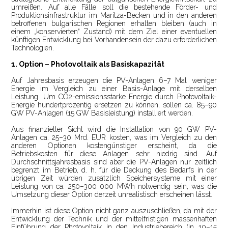
umreißen. Auf alle Fälle soll die bestehende Förder- und
Produktionsinfrastruktur im Maritza-Becken und in den anderen
betroffenen bulgarischen Regionen erhalten bleiben (auch in
einem „konservierten“ Zustand) mit dem Ziel einer eventuellen
künftigen Entwicklung bei Vorhandensein der dazu erforderlichen
Technologien.
1. Option – Photovoltaik als Basiskapazität
Auf Jahresbasis erzeugen die PV-Anlagen 6–7 Mal weniger
Energie im Vergleich zu einer Basis-Anlage mit derselben
Leistung. Um CO2-emissionsstarke Energie durch Photovoltaik-
Energie hundertprozentig ersetzen zu können, sollen ca. 85–90
GW PV-Anlagen (15 GW Basisleistung) installiert werden.
Aus finanzieller Sicht wird die Installation von 90 GW PV-
Anlagen ca. 25–30 Mrd. EUR kosten, was im Vergleich zu den
anderen Optionen kostengünstiger erscheint, da die
Betriebskosten für diese Anlagen sehr niedrig sind. Auf
Durchschnittsjahresbasis sind aber die PV-Anlagen nur zeitlich
begrenzt im Betrieb, d. h. für die Deckung des Bedarfs in der
übrigen Zeit würden zusätzlich Speichersysteme mit einer
Leistung von ca. 250–300 000 MWh notwendig sein, was die
Umsetzung dieser Option derzeit unrealistisch erscheinen lässt.
Immerhin ist diese Option nicht ganz auszuschließen, da mit der
Entwicklung der Technik und der mittelfristigen massenhaften
Einführung der Photovoltaik in den Industriebereich (in 10–15