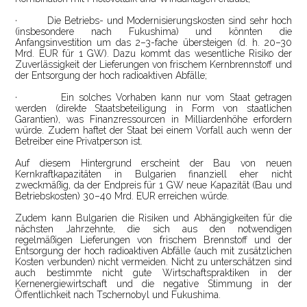
·
Die Betriebs- und Modernisierungskosten sind sehr hoch
(insbesondere nach Fukushima) und könnten die
Anfangsinvestition um das 2–3-fache übersteigen (d. h. 20–30
Mrd. EUR für 1 GW). Dazu kommt das wesentliche Risiko der
Zuverlässigkeit der Lieferungen von frischem Kernbrennstoff und
der Entsorgung der hoch radioaktiven Abfälle;
·
Ein solches Vorhaben kann nur vom Staat getragen
werden (direkte Staatsbeteiligung in Form von staatlichen
Garantien), was Finanzressourcen in Milliardenhöhe erfordern
würde. Zudem haftet der Staat bei einem Vorfall auch wenn der
Betreiber eine Privatperson ist.
Auf diesem Hintergrund erscheint der Bau von neuen
Kernkraftkapazitäten in Bulgarien finanziell eher nicht
zweckmäßig, da der Endpreis für 1 GW neue Kapazität (Bau und
Betriebskosten) 30–40 Mrd. EUR erreichen würde.
Zudem kann Bulgarien die Risiken und Abhängigkeiten für die
nächsten Jahrzehnte, die sich aus den notwendigen
regelmäßigen Lieferungen von frischem Brennstoff und der
Entsorgung der hoch radioaktiven Abfälle (auch mit zusätzlichen
Kosten verbunden) nicht vermeiden. Nicht zu unterschätzen sind
auch bestimmte nicht gute Wirtschaftspraktiken in der
Kernenergiewirtschaft und die negative Stimmung in der
Öffentlichkeit nach Tschernobyl und Fukushima.