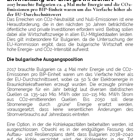
2017 brauchte Bulgarien ca. 4 Mal mehr Energie und die CO2-
Emissionen pro BIP-Einheit waren um das Vierfache höher als
der EU-Durchschnittswert
Das Erreichen von CO2-Neutralität und Null-Emissionen ist eine
Herausforderung, die in den nächsten 30 Jahren beträchtliche
öffentliche und private Investitionen erfordern wird. Beitrag sollen
dabei alle Wirtschaftszweige in allen EU-Mitgliedstaaten leisten.
Dies gilt insbesondere für Bulgarien, da die Untersuchung der
EU-Kommission ergibt, dass die bulgarische Wirtschaft eine
hohe Energie- und CO2-Intensität aufweist.
Die bulgarische Ausgangsposition
2017 brauchte Bulgarien ca. 4 Mal mehr Energie und die CO2-
Emissionen pro BIP-Einheit waren um das Vierfache höher als
der EU-Durchschnittswert, wobei ca. 50 % der Elektroenergie in
Braunkohlekraftwerken erzeugt wurden. Die erzeugte primäre
Stromenergie für ein Jahr beträgt laut diversen statistischen
Quellen ca. 135–140 Mio. MWh oder 110–115 Mio. MWh Strom
aus CO2-emittierenden Quellen. Bis 2050 soll diese
Stromenergie durch „grüne“ Energie ersetzt werden,
vorausgesetzt, dass keine wesentlichen Änderungen des
Stromverbrauchs auf Jahresbasis eintreten.
Eine Option, in der die Kohlekapazitäten beibehalten werden, ist
ausgeschlossen. Obwohl es in der endgültigen Fassung des
Aufbau- und Resilienzplans steht, dass Bulgarien 2038–2040
auf die Kohle verzichtet, wird der Kohlesektor in der Tat