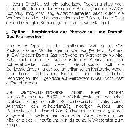
In jedem Einzelfall soll die bulgarische Regierung alles nach
ihren Kräften tun, um den Betrieb der Blöcke 5 und 6 des AKW
Kozloduy möglichst lang aufrechtzuerhalten (auch durch die
Verlängerung der Lebensdauer der beiden Blöcke), da der Preis
der dort erzeugten Kernenergie sehr wettbewerbsfähig ist.
3. Option – Kombination aus Photovoltaik und Dampf-
Gas-Kraftwerken
Eine dritte Option ist die Installierung von ca. 15 GW
Photovoltaik- und Windanlagen im Wert von 5–6 Mrd. EUR und
15 GW flexibler Dampf-Gas-Kraftwerke im Wert von 25–30 Mrd.
EUR, auch durch das Auswechseln der Brennanlagen der
Kohlekraftwerke. Aus diesem Gesichtspunkt soll die
Betriebsverlängerung der sog. amerikanischen Kraftwerke wegen
ihrer hohen technischen Flexibilität und ökofreundlichen
Technologien und Ergebnisse auf weltweitem Niveau vom Staat
gefördert werden.
Die Dampf-Gas-Kraftwerke haben einen höheren
Nutzkoeffizienten (ca. 60 %). Ihre Vorteile bestehen in der hohen
relativen Leistung, schnellen Betriebsbereitschaft, relativ kleinen
Ausmaßen, den verhältnismäßig niedrigen Aufbau- und
Betriebskosten. Ein Dampf-Gas-Kraftwerk wird in ca. 4–5 Jahren
aufgebaut. Ein weiterer rein technischer Vorteil besteht in der
Möglichkeit der Hinzufügung von bis zu 20 % Wasserstoff zum
Erdgas.