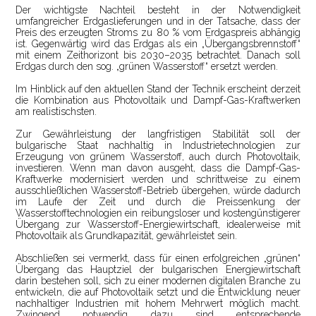
Der wichtigste Nachteil besteht in der Notwendigkeit
umfangreicher Erdgaslieferungen und in der Tatsache, dass der
Preis des erzeugten Stroms zu 80 % vom Erdgaspreis abhängig
ist. Gegenwärtig wird das Erdgas als ein „Übergangsbrennstoff“
mit einem Zeithorizont bis 2030–2035 betrachtet. Danach soll
Erdgas durch den sog. „grünen Wasserstoff“ ersetzt werden.
Im Hinblick auf den aktuellen Stand der Technik erscheint derzeit
die Kombination aus Photovoltaik und Dampf-Gas-Kraftwerken
am realistischsten.
Zur Gewährleistung der langfristigen Stabilität soll der
bulgarische Staat nachhaltig in Industrietechnologien zur
Erzeugung von grünem Wasserstoff, auch durch Photovoltaik,
investieren. Wenn man davon ausgeht, dass die Dampf-Gas-
Kraftwerke modernisiert werden und schrittweise zu einem
ausschließlichen Wasserstoff-Betrieb übergehen, würde dadurch
im Laufe der Zeit und durch die Preissenkung der
Wasserstofftechnologien ein reibungsloser und kostengünstigerer
Übergang zur Wasserstoff-Energiewirtschaft, idealerweise mit
Photovoltaik als Grundkapazität, gewährleistet sein.
Abschließen sei vermerkt, dass für einen erfolgreichen „grünen“
Übergang das Hauptziel der bulgarischen Energiewirtschaft
darin bestehen soll, sich zu einer modernen digitalen Branche zu
entwickeln, die auf Photovoltaik setzt und die Entwicklung neuer
nachhaltiger Industrien mit hohem Mehrwert möglich macht.
Zwingend notwendig dazu sind entsprechende