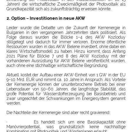
Jahren) die wirtschaftliche Zweckmäßigkeit der Photovoltaik als
Grundkapazität sich als zukunftsträchtig erweisen könnte.
2. Option – Investitionen in neue AKW
Leider wurde die Debatte um die Zukunft der Kernenergie in
Bulgarien in den vergangenen Jahrzehnten stark politisiert. Als
Folge daraus wurden die Blöcke 1–4 des AKW Kozloduy
stillgelegt und dadurch für immer verloren. Enorme öffentliche
Ressourcen wurden in das AKW Belene investiert, ohne dabei ein
klares Wirtschaftsmodell zu haben. Hinzu kommt, dass Anfang
2021 Pläne für Blöcke 7 und 8 des AKW Kozloduy mit der
vorhandenen Ausrüstung für AKW Belene veröffentlicht wurden,
auch ohne eine stichhaltige wirtschaftliche Begründung.
Aktuell kostet der Aufbau einer AKW-Einheit von 1 GW in der EU
9–10 Mrd. EUR und nimmt ca. 10 Jahre in Anspruch. Als Vorteile
der Kernenergie können der ununterbrochene Betrieb bei einer
Lebensdauer von 50–60 Jahren, die langfristige Stabilität, das
große Potential für Wasserstofferzeugung bei Basisbetrieb und
zwar ungeachtet der Schwankungen im Energiesystem genannt
werden.
Die Nachteile der Kernenergie sind aber recht gravierend:
·
Es handelt sich um eine Basiskapazität ohne
Manövrierpotential, was grundsätzlich keine nachhaltige
Kombination mit Photovoltaik und Windanlagen erlaubt;