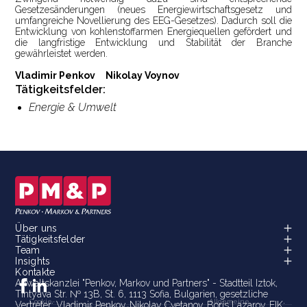
Gesetzesänderungen (neues Energiewirtschaftsgesetz und
umfangreiche Novellierung des EEG-Gesetzes). Dadurch soll die
Entwicklung von kohlenstoffarmen Energiequellen gefördert und
die langfristige Entwicklung und Stabilität der Branche
gewährleistet werden.
Vladimir Penkov Nikolay Voynov
Tätigkeitsfelder:
Energie & Umwelt
Über uns
Tätigkeitsfelder
Team
Insights
Kontakte
Anwaltskanzlei "Penkov, Markov und Partners" - Stadtteil Iztok,
Tintyava Str. № 13B, St. 6, 1113 Sofia, Bulgarien, gesetzliche
Cookie-
Allgemeine
Vertreter: Vladimir Penkov, Nikolay Cvetanov, Boris Lazarov, EIK: