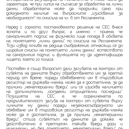
гарантира, че при липса на съгласие за обработка на лични
данни, обработката може да продължи само при
доказаното наличие на въпросните „изисквания за
необходимост“ по смисъла на чл. 6 от Регламента.
Наред с горното, постановеното решение на СЕС внася
яснота и по друг въпрос, а именно – приема, че
саморъчният подпис на физическо лице попада в обхвата
на понятието „лични данни“ по смисъла на Регламента.
Този извод почива на редица съображения, отнасящи се до
широкия смисъл на понятието „лични данни“, естеството
на саморъчния подпис и функцията му да идентифицира
лицето, което го полага.
Поставен е също въпросът дали загубата на контрол от
субекта на данните върху обработването им за кратък
период от време, поради обявяването им в търговския
регистър на държава-членка, може да е достатъчна, за да
причини „нематериални вреди“, или се изисква наличието
на допълнителни „осезаеми отрицателни последици“.
Позицията на СЕС е, че ограничената по
продължителност загуба на контрол от субекта върху
личните му данни поради незаконосъобразното им
обявяване им в търговския регистър на държава-членка
може да е достатъчна, за да причини „нематериални
вреди“, стига субектът на данните да докаже, че
действително е претърпял такива вреди, дори и
минимални, но без понятието „нематериални вреди“ да