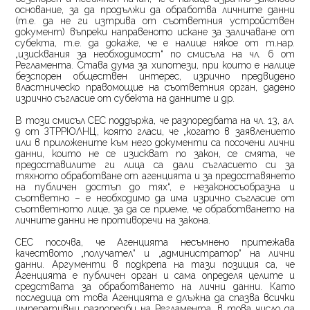
основание, за да продължи да обработва личните данни
(т.е. да не ги изтрива от съответния устройствен
документ) въпреки направеното искане за заличаване от
субекта, т.е. да докаже, че е налице някое от т.нар.
„изисквания за необходимост“ по смисъла на чл. 6 от
Регламента. Става дума за хипотези, при които е налице
безспорен обществен интерес, изрично предвидено
властническо правомощие на съответния орган, дадено
изрично съгласие от субекта на данните и др.
В този смисъл СЕС поддържа, че разпоредбата на чл. 13, ал.
9 от ЗТРРЮЛНЦ, която гласи, че „когато в заявлението
или в приложените към него документи са посочени лични
данни, които не се изискват по закон, се смята, че
предоставилите ги лица са дали съгласието си за
тяхното обработване от агенцията и за предоставянето
на публичен достъп до тях“, е незаконосъобразна и
съответно – е необходимо да има изрично съгласие от
съответното лице, за да се приеме, че обработването на
личните данни не противоречи на закона.
СЕС посочва, че Агенцията несъмнено притежава
качеството „получател“ и „администратор“ на лични
данни. Аргументи в подкрепа на тази позиция са, че
Агенцията е публичен орган и сама определя целите и
средствата за обработването на лични данни. Като
последица от това Агенцията е длъжна да спазва всички
императивни разпоредби на Регламента, в това число да