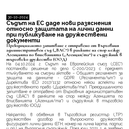
30-10-2024
Съдът на ЕС даде нови разяснения
относно защитата на лични данни
при публикуване на дружествени
документи
Преюдициалното запитване е отправено от Върховния
административен съд („ВАС“) в рамките на спор между
Агенцията по вписванията („Агенция/та“) и съдружник в
търговско дружество (ООД)
На 04.10.2024 г. Съдът на Европейския съюз („СЕС“)
постанови решение по дело
C
-200/2023 с предмет
тълкуването на съюзни актове – Общият регламент за
защита на данните -
GDPR
(„Регламента/ът“) и
Директива (ЕС) 2017/1132 относно някои аспекти на
дружественото право („Директива/та“). Преюдициалното
запитване е отправено от Върховния административен
съд („ВАС“) в рамките на спор между Агенцията по
вписванията („Агенция/та“) и съдружник в търговско
дружество (ООД).
Накратко, в обявения в Търговския регистър („ТР“)
дружествен договор на въпросното дружество
фигурират лични данни (ЕГН, номер на лична карта, подпис
и др.) на въпросния съдружник. През юли 2021 г. е заявено