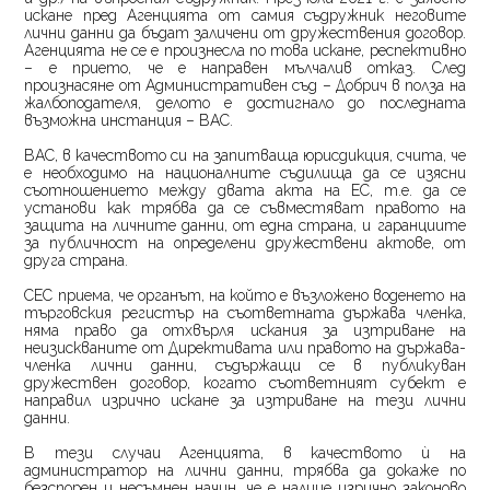
искане пред Агенцията от самия съдружник неговите
лични данни да бъдат заличени от дружествения договор.
Агенцията не се е произнесла по това искане, респективно
– е прието, че е направен мълчалив отказ. След
произнасяне от Административен съд – Добрич в полза на
жалбоподателя, делото е достигнало до последната
възможна инстанция – ВАС.
ВАС, в качеството си на запитваща юрисдикция, счита, че
е необходимо на националните съдилища да се изясни
съотношението между двата акта на ЕС, т.е. да се
установи как трябва да се съвместяват правото на
защита на личните данни, от една страна, и гаранциите
за публичност на определени дружествени актове, от
друга страна.
СЕС приема, че органът, на който е възложено воденето на
търговския регистър на съответната държава членка,
няма право да отхвърля искания за изтриване на
неизискваните от Директивата или правото на държава-
членка лични данни, съдържащи се в публикуван
дружествен договор, когато съответният субект е
направил изрично искане за изтриване на тези лични
данни.
В тези случаи Агенцията, в качеството ѝ на
администратор на лични данни, трябва да докаже по
безспорен и несъмнен начин, че е налице изрично законово