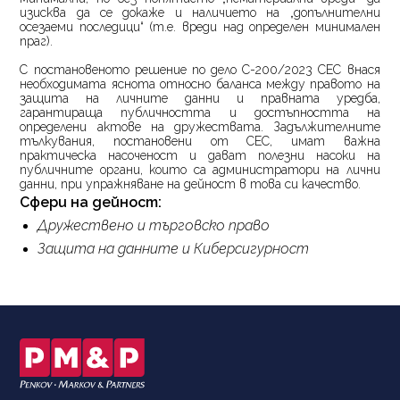
изисква да се докаже и наличието на „допълнителни
осезаеми последици“ (т.е. вреди над определен минимален
праг).
С постановеното решение по дело
C
-200/2023 СЕС внася
необходимата яснота относно баланса между правото на
защита на личните данни и правната уредба,
гарантираща публичността и достъпността на
определени актове на дружествата. Задължителните
тълкувания, постановени от СЕС, имат важна
практическа насоченост и дават полезни насоки на
публичните органи, които са администратори на лични
данни, при упражняване на дейност в това си качество.
Сфери на дейност:
Дружествено и търговско право
Защита на данните и Киберсигурност