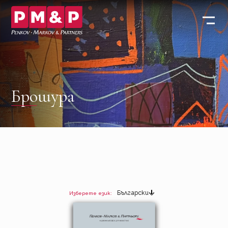
Брошура
Брошура
Български
Изберете език: