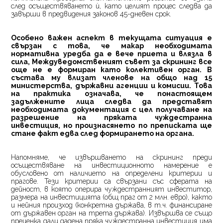
след осъществяването ѝ, като целият процес следва да
завърши в предвидения законов 45-дневен срок.
Особено важен аспект в текущата ситуация е
свързан с това, че макар необходимата
нормативна уредба да е вече приета и влязла в
сила, Междуведомственият съвет за скрининг все
още не е формиран като колективен орган. В
състава му влизат членове на общо над 15
министерства, държавни агенции и комисии. Това
на практика означава, че понастоящем
задължените лица следва да представят
необходимата документация с цел получаване на
разрешение на пряката чуждестранна
инвестиция, но произнасянето по преписката ще
стане факт едва след формирането на органа.
Напомняме, че извършването на скрининг преди
осъществяване на инвестиционното намерение е
обусловено от наличието на определени критерии и
прагове. Тези критерии са свързани със сферата на
дейност, в която оперира чуждестранният инвеститор,
размера на инвестицията (общ праг от 2 млн. евро), както
и нейния произход (конкретна държава, в т.ч. финансиране
от държавен орган на трета държава). Извършва се също
преценка дали дадена пряка чуждестранна инвестиция има