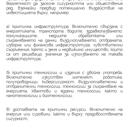
вероятност да засегне сигурността или обществения
ред, вземайки предвид потенциално въздействие на
инвестицията върху, например:
а) критична инфраструктура, включително свързана с
енергетиката, транспорта, водите, здравеопазването,
комуникациите, медиите, обработката или
съхраняването на данни, въздухоплаването, отбраната,
изборна или финансова инфраструктура, чувствителни
съоръжения, както и земя и недвижимо имущество, които
са от решаващо значение за използването на такава
инфраструктура;
б) критични технологии и изделия с двойна употреба,
включително изкуствен интелект, роботика,
полупроводници, киберсигурност, въздухоплавателни и
отбранителни технологии, технологии за съхраняване на
енергията, квантови и ядрени технологии, както и
нанотехнологии и биотехнологии;
в) доставката на критични ресурси, включително на
енергия или суровини, както и върху продоволствената
сигурност;