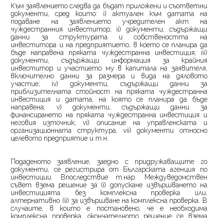
Към заявлението следва да бъдат приложени и съответни
документи, сред които: i) актуален към датата на
подаване на заявлението учредителен акт на
чуждестранния инвеститор; ii) документи, съдържащи
данни за структурата и собствеността на
инвеститора и на предприятието, в което се планира да
бъде направена пряката чуждестранна инвестиция; iii)
документи, съдържащи информация за крайния
инвеститор и участието му в капитала на заявителя,
включително данни за размера и вида на дяловото
участие; iv) документи, съдържащи данни за
приблизителната стойност на пряката чуждестранна
инвестиция и датата, на която се планира да бъде
направена; v) документи, съдържащи данни за
финансирането на пряката чуждестранна инвестиция и
неговия източник; vi) описание на управленската и
организационната структура,
vii
) документи относно
целевото предприятие и т.н.
Подаденото заявление, заедно с придружаващите го
документи, се регистрира от Българската агенция по
инвестиции. Впоследствие т.нар. Междуведомствен
съвет взема решение за (i) допускане извършването на
инвестицията без комплексна проверка или,
алтернативно
(ii)
за извършване на комплексна проверка. В
случаите, в които е постановено, че е необходима
комплексна проверка, окончателното решение се взема