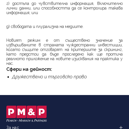
г) достъпа до чувствителна информация, включително
лични данни, или способността да се контролира такава
информация; или
д) свободата и плурализма на медиите.
Новият режим е от съществено значение за
извършваните в страната чуждестранни инвестиции,
когато същите отговарят на критериите за скрининг,
като предстои да бъде проследено как ще протича
реалното приложение на новите изисквания на практика у
нас.
Сфери на дейност:
Дружествено и търговско право
За нас