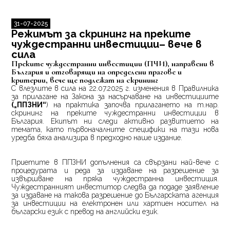
31-07-2025
Режимът за скрининг на преките
чуждестранни инвестиции– вече в
сила
Преките чуждестранни инвестиции (ПЧИ), направени в
България и отговарящи на определени прагове и
критерии, вече ще подлежат на скрининг
С
влезлите в сила на 22.07.2025 г. изменения в Правилника
за прилагане на Закона за насърчаване на инвестициите
(
„ППЗНИ“
) на практика започва прилагането на т.нар.
скрининг на преките чуждестранни инвестиции в
България. Екипът ни следи активно развитието на
темата, като първоначалните специфики на тази нова
уредба бяха анализира в предходно наше издание.
Приетите в ППЗНИ допълнения са свързани най-вече с
процедурата и реда за издаване на разрешение за
извършване на пряка чуждестранна инвестиция.
Чуждестранният инвеститор следва да подаде заявление
за издаване на такова разрешение до Българската агенция
за инвестиции на електронен или хартиен носител на
български език с превод на английски език.