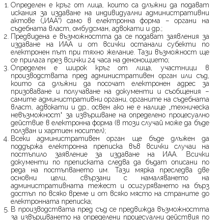
Определен е кръг от лица, които са длъжни да подават
искания за издаване на индивидуални административни
актове („ИАА“) само в електронна форма – органи на
съдебната власт, омбудсман, адвокати и др.;
Предвидена е възможността да се подават заявления за
издаване на ИАА и от всички останали субекти по
електронен път при тяхно желание. Тази възможност ще
се прилага през всички 24 часа на денонощието;
Определен е широк кръг от лица, участници в
производствата пред административен орган или съд,
които са длъжни да посочат електронен адрес за
призоваване и получаване на документи и съобщения –
самите административни органи, органите на съдебната
власт, адвокати и др., освен ако не е налице „техническа
невъзможност“ за извършване на определено процесуално
действие в електронна форма (в този случай може да бъде
ползван и хартиен носител);
Всеки административен орган ще бъде длъжен да
поддържа електронна преписка във всички случаи на
постъпило заявление за издаване на ИАА. Всички
документи по преписката следва да бъдат описани по
реда на постъпването им. Тази мярка преследва две
основни цели, свързани с намаляването на
административната тежест и осигуряването на бърз
достъп по всяко време и от всяко място на страните до
електронната преписка;
В производствата пред съд се предвижда възможността
за извършването на определени процесуални действия по