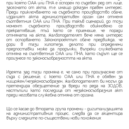
при която ОАА или ПНА е оспорен по съдебен ред от лице,
засегнато от акта, т.е. имащо доказан правен интерес.
Преди приключването на съдебното производство обаче,
издалият акта административен орган сам отменя
съответния ОАА или ПНА. При такъв сценарий, до този
момент съдебното производство обикновено се
прекратяваше, тъй като се приемаше, че поради
отмяната на акта, жалбоподателят вече няма интерес
от оспорването. Законопроектът обаче предвижда, че
дори в тази хипотеза, делото при определени
предпоставки може да продължи, въпреки служебната
отмяна на съответния ОАА или ПНА, като съдът ще се
произнесе по законосъобразността на акта.
Идеята зад тази промяна е, че само при произнасяне от
съда с решение, с което ОАА или ПНА е обявен за
нищожен/незаконосъобразен, жалбоподателят би могъл да
претендира обезщетение за вреди по реда на ЗОДОВ,
настъпили като последица от незаконосъобразния акт
преди неговата служебна отмяна от органа.
Що се касае до втората група промени - дигитализацията
на административния процес, следва да се акцентира
върху следните по-съществени нови положения: