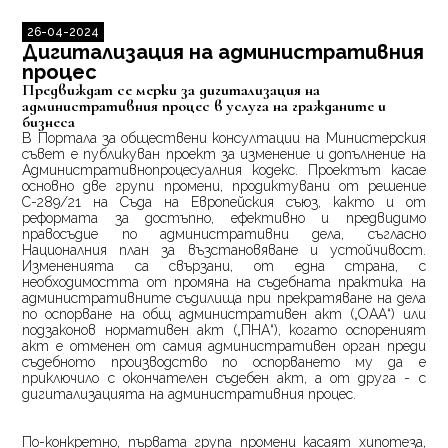
26-04-2024
Дигитализация на административния
процес
Предвиждат се мерки за дигитализация на
административния процес в услуга на гражданите и
бизнеса
В Портала за обществени консултации на Министерския
съвет е публикуван проект за изменение и допълнение на
Административнопроцесуалния кодекс. Проектът касае
основно две групи промени, продиктувани от решение
С-289/21 на Съда на Европейския съюз, както и от
реформата за достъпно, ефективно и предвидимо
правосъдие по административни дела, съгласно
Националния план за възстановяване и устойчивост.
Измененията са свързани, от една страна, с
необходимостта от промяна на съдебната практика на
административните съдилища при прекратяване на дела
по оспорване на общ административен акт („ОАА“) или
подзаконов нормативен акт („ПНА“), когато оспореният
акт е отменен от самия административен орган преди
съдебното производство по оспорването му да е
приключило с окончателен съдебен акт, а от друга - с
дигитализацията на административния процес.
По-конкретно, първата група промени касаят хипотеза,