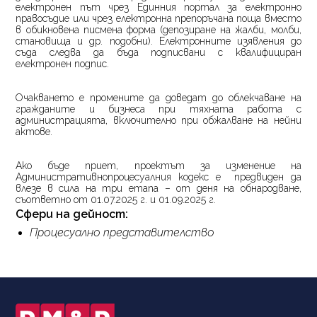
електронен път чрез Единния портал за електронно
правосъдие или чрез електронна препоръчана поща вместо
в обикновена писмена форма (депозиране на жалби, молби,
становища и др. подобни). Електронните изявления до
съда следва да бъда подписвани с квалифициран
електронен подпис.
Очакването е промените да доведат до облекчаване на
гражданите и бизнеса при тяхната работа с
администрацията, включително при обжалване на нейни
актове.
Ако бъде приет, проектът за изменение на
Административнопроцесуалния кодекс е предвиден да
влезе в сила на три етапа – от деня на обнародване,
съответно от 01.07.2025 г. и 01.09.2025 г.
Сфери на дейност:
Процесуално представителство