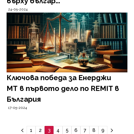
върху българ...
24-05-2024
Ключова победа за Енерджи
МТ в първото дело по REMIT в
България
17-05-2024
1
2
3
4
5
6
7
8
9