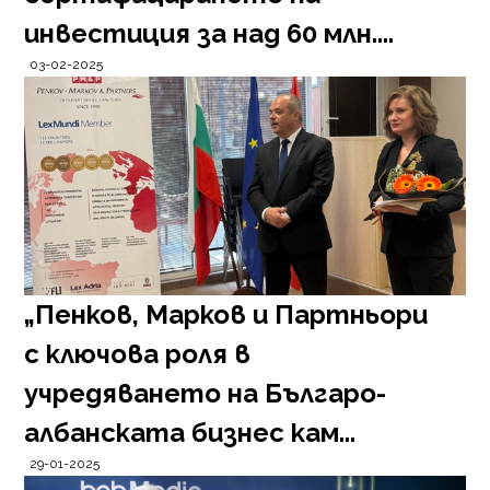
инвестиция за над 60 млн....
03-02-2025
„Пенков, Марков и Партньори
с ключова роля в
учредяването на Българо-
албанската бизнес кам...
29-01-2025